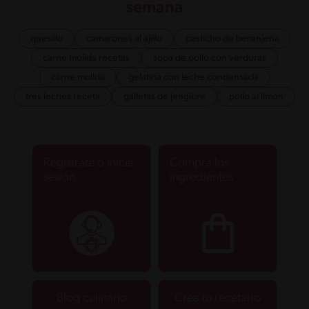
semana
quesillo
camarones al ajillo
pasticho de berenjena
carne molida recetas
sopa de pollo con verduras
carne molida
gelatina con leche condensada
tres leches receta
galletas de jengibre
pollo al limon
Regístrate o inicia
Compra los
sesión
ingredientes
Blog culinario
Crea tu recetario