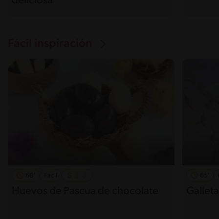
deliciosa
Fácil inspiración
60'
Fácil
65'
Huevos de Pascua de chocolate
Gallet