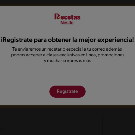
e la gelatina en 4 vasos individuales y deja reposar
he.
iRegistrate para obtener la mejor experiencia!
he Condensada NESTLÉ®.
Te enviaremos un recetario especial a tu correo además
podrás acceder a clases exclusivas en línea, promociones
che Condensada NESTLÉ®
y muchas sorpresas más
onadas
Regístrate
Sin crustáceos
Bajo en sal