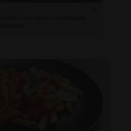
30'
Fácil
10'
5
Gelatina con leche condensada
Batid
deliciosa