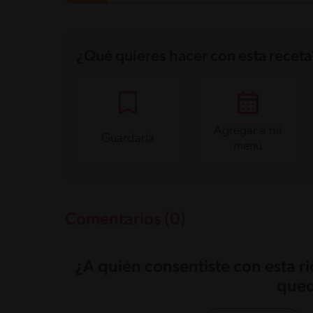
Carbohidratos
3.6 g
Energía
17.2 kcal
¿Qué quieres hacer con esta receta
Grasas
0.1 g
Fibra
0.3 g
Proteína
0.8 g
Grasas saturadas
0 g
Sodio
4.9 mg
Azúcares
3 g
Agregar a mi
Guardarla
menú
Comentarios (0)
¿A quién consentiste con esta r
qued