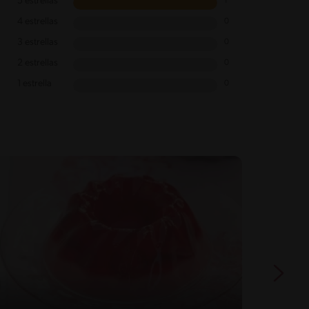
5 estrellas
1
4 estrellas
0
3 estrellas
0
2 estrellas
0
1 estrella
0