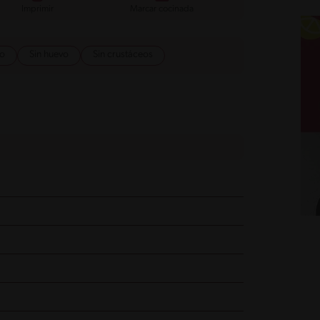
Imprimir
Marcar cocinada
do
Sin huevo
Sin crustáceos