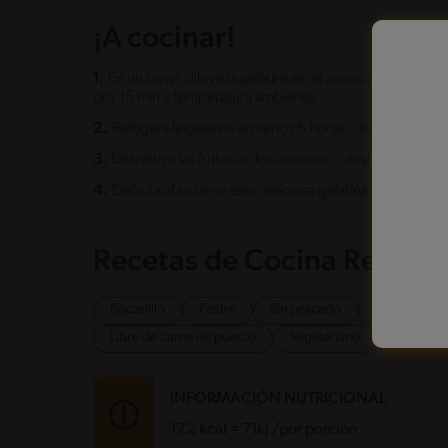
¡A cocinar!
1.
En un bowl, diluye la gelatina en el agua caliente. Viert
por 15 min a temperatura ambiente.
2.
Refrigera la gelatina al menos 6 horas o toda una noc
3.
Distribuye las frutas en los envases, cubre con Lec
4.
Disfruta al instante esta deliciosa gelatina con Le
Recetas de Cocina Relaci
Bocadillo
Postre
Sin pescado
Sin huevo
Libre de carne de puerco
Vegetariano
INFORMACIÓN NUTRICIONAL
17.2 kcal = 71kj /por porción