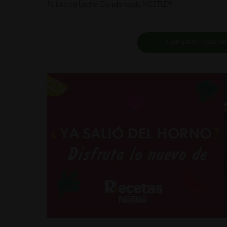
½ lata de Leche Condensada NESTLÉ®
Compartir lista de