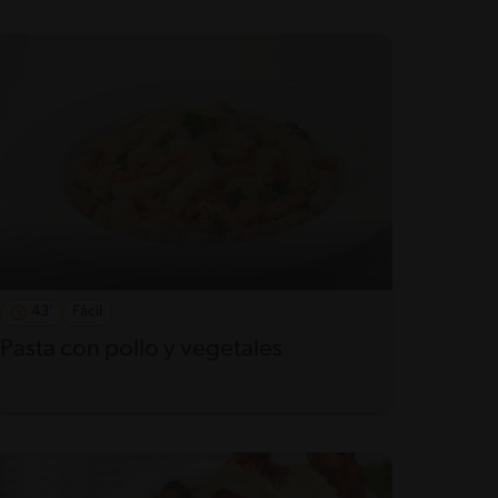
43'
Fácil
Pasta con pollo y vegetales