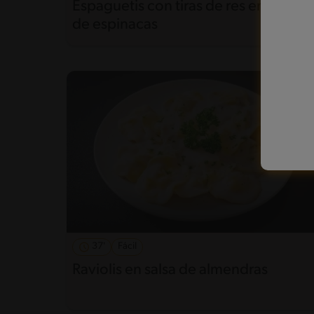
Espaguetis con tiras de res en salsa
de espinacas
37'
Fácil
Raviolis en salsa de almendras