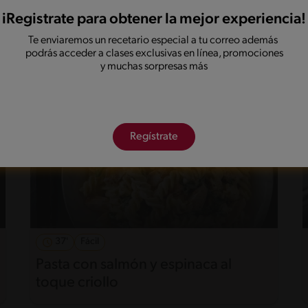
Canelones vegetarianos
iRegistrate para obtener la mejor experiencia!
Te enviaremos un recetario especial a tu correo además
podrás acceder a clases exclusivas en línea, promociones
y muchas sorpresas más
Regístrate
37'
Fácil
Pasta con salmón y espinaca al
toque criollo