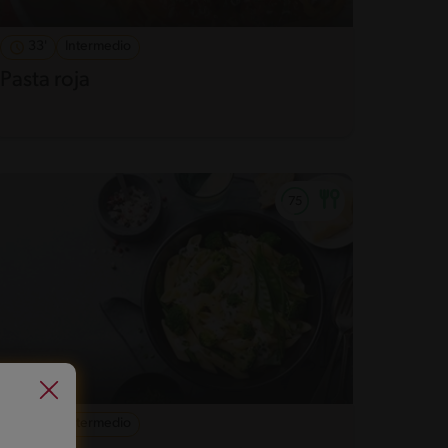
33'
Intermedio
Pasta roja
32'
Intermedio