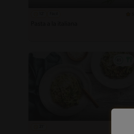
12'
Fácil
5
Pasta a la italiana
21'