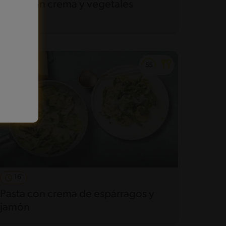
Pasta con crema y vegetales
16'
Pasta con crema de espárragos y
jamón