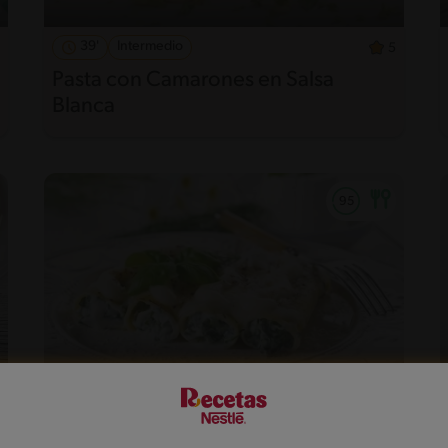
39'
Intermedio
5
Pasta con Camarones en Salsa
Blanca
40'
Desafiante