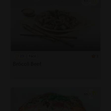
23'
Fácil
5
Brócoli Beef