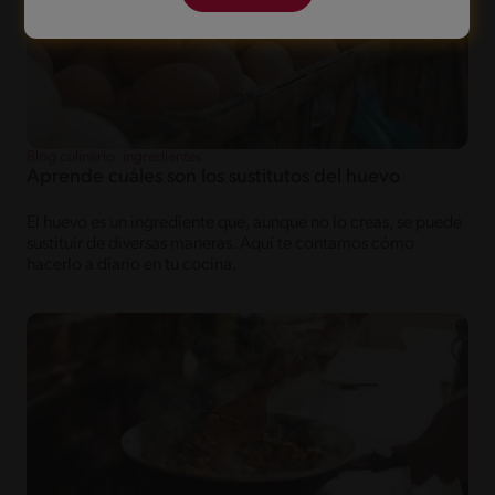
Blog culinario: ingredientes
Aprende cuáles son los sustitutos del huevo
El huevo es un ingrediente que, aunque no lo creas, se puede
sustituir de diversas maneras. Aquí te contamos cómo
hacerlo a diario en tu cocina.