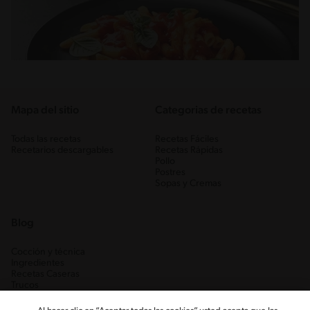
Mapa del sitio
Categorias de recetas
Todas las recetas
Recetas Fáciles
Recetarios descargables
Recetas Rápidas
Pollo
Postres
Sopas y Cremas
Blog
Cocción y técnica
Ingredientes
Recetas Caseras
Trucos