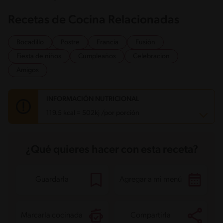
Recetas de Cocina Relacionadas
Bocadillo
Postre
Francia
Fusión
Fiesta de niños
Cumpleaños
Celebracion
Amigos
INFORMACIÓN NUTRICIONAL
119.5 kcal = 502kj /por porción
Carbohidratos
12.2 g
¿Qué quieres hacer con esta receta?
Energía
119.5 kcal
Grasas
7 g
Fibra
0.4 g
Proteína
1.5 g
Guardarla
Agregar a mi menú
Grasas saturadas
2.9 g
Sodio
36.6 mg
Azúcares
3.7 g
Marcarla cocinada
Compartirla