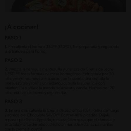
¡A cocinar!
PASO 1
1.
Precalienta el horno a 350ºF (180ºC). Ten preparada y engrasada
una bandeja para horno.
PASO 2
2.
Mezcla la harina, la mantequilla y una taza de Crema de Leche
NESTLÉ® hasta formar una masa homogénea. Refrigérala por 30
min, y mientras, mezcla el azúcar con la canela. Una vez lista la
masa, estírala y forma un rectángulo, pinta la superficie con
mantequilla y añade la mezcla de azúcar y canela. Hornea por 20
min, retíralas del horno y deja enfriar.
PASO 3
3.
En una olla, calienta la Crema de Leche NESTLÉ®. Retira del fuego
y agrégale el Chocolate SAVOY® Postres 40% picadito. Déjalo
reposar por 2 min. Seguido, remueve bien hasta que el chocolate
esté totalmente derretido. Déjalo enfriar. ¡Disfruta las palmeritas
con la crema al gusto!