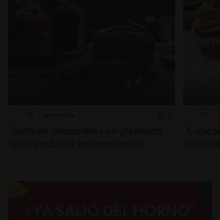
75'
Intermedio
57'
5
Torta de chocolate con glaseado
Cupcak
para endulzar tus momentos
de caf