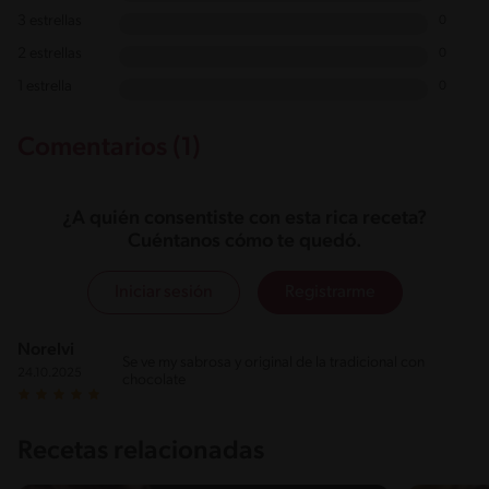
3 estrellas
0
2 estrellas
0
1 estrella
0
Comentarios (1)
¿A quién consentiste con esta rica receta?
Cuéntanos cómo te quedó.
Iniciar sesión
Registrarme
Norelvi
Se ve my sabrosa y original de la tradicional con
24.10.2025
chocolate
Recetas relacionadas