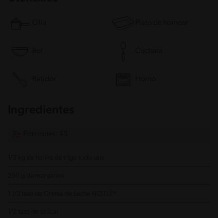
Olla
Plato de hornear
Bol
Cuchara
Batidor
Horno
Ingredientes
Porciones: 45
1/2 kg de harina de trigo todo uso
250 g de margarina
1 1/2 taza de Crema de Leche NESTLÉ®
1/2 taza de azúcar