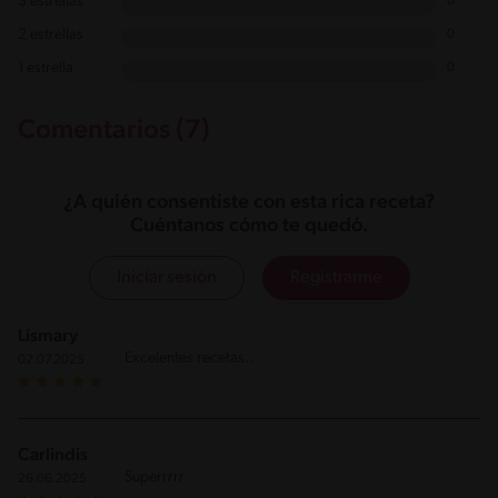
3 estrellas
0
2 estrellas
0
1 estrella
0
Comentarios (7)
¿A quién consentiste con esta rica receta?
Cuéntanos cómo te quedó.
Iniciar sesión
Registrarme
Lismary
Excelentes recetas..
02.07.2025
Carlindis
Superrrrr
26.06.2025