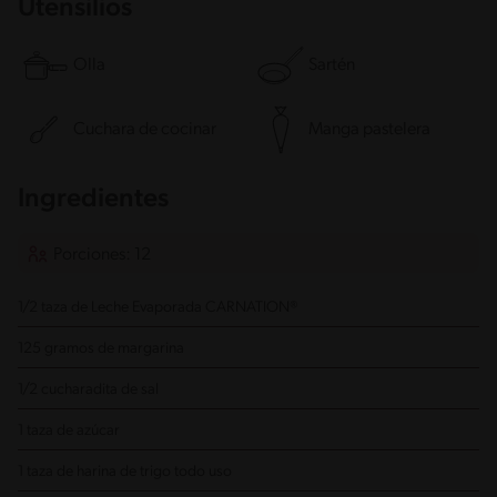
Utensilios
Olla
Sartén
Cuchara de cocinar
Manga pastelera
Ingredientes
Porciones: 12
1/2 taza de Leche Evaporada CARNATION®
125 gramos de margarina
1/2 cucharadita de sal
1 taza de azúcar
1 taza de harina de trigo todo uso