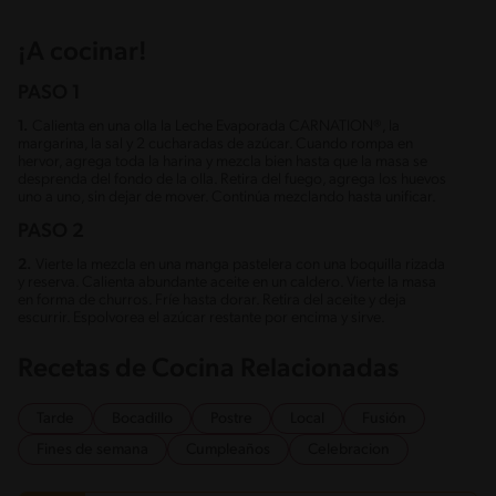
¡A cocinar!
PASO 1
1.
Calienta en una olla la Leche Evaporada CARNATION®, la
margarina, la sal y 2 cucharadas de azúcar. Cuando rompa en
hervor, agrega toda la harina y mezcla bien hasta que la masa se
desprenda del fondo de la olla. Retira del fuego, agrega los huevos
uno a uno, sin dejar de mover. Continúa mezclando hasta unificar.
PASO 2
2.
Vierte la mezcla en una manga pastelera con una boquilla rizada
y reserva. Calienta abundante aceite en un caldero. Vierte la masa
en forma de churros. Fríe hasta dorar. Retira del aceite y deja
escurrir. Espolvorea el azúcar restante por encima y sirve.
Recetas de Cocina Relacionadas
Tarde
Bocadillo
Postre
Local
Fusión
Fines de semana
Cumpleaños
Celebracion