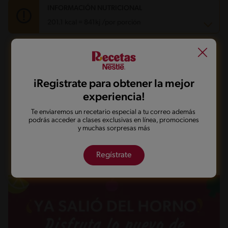
INFORMACIÓN NUTRICIONAL
201.1 kcal = 841kj /por porción
Carbohidratos
26.3 g
¿Qué quieres hacer con esta receta?
Energía
201.1 kcal
Grasas
9.5 g
Fibra
0.3 g
iRegistrate para obtener la mejor
Proteína
3.2 g
Guardarla
Agregar a mi menú
experiencia!
Grasas saturadas
3.5 g
Sodio
133.4 mg
Te enviaremos un recetario especial a tu correo además
Azúcares
18.3 g
podrás acceder a clases exclusivas en línea, promociones
Marcarla cocinada
Compartirla
y muchas sorpresas más
Regístrate