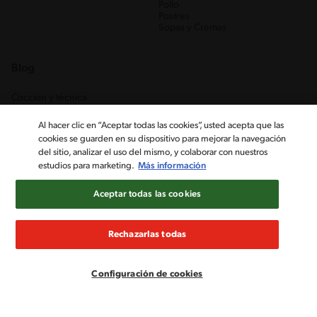
Pollo
Postres
Sopas y Cremas
Blog
Cocción y técnica
Ingredientes
Recetas Caseras
Al hacer clic en “Aceptar todas las cookies”, usted acepta que las
Trucos
cookies se guarden en su dispositivo para mejorar la navegación
del sitio, analizar el uso del mismo, y colaborar con nuestros
estudios para marketing.
Más información
Aceptar todas las cookies
Rechazarlas todas
Nestlé Venezuela, S.A. RIF J-00012926-6 ©2019, Nestlé. Marcas
registradas por Société des Produits Nestlé, S.A. Vevey (Suiza)
Configuración de cookies
Aviso de Privacidad
Términos y condiciones
Configuración de cookies