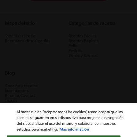
Mapa del sitio
Categorias de recetas
Todas las recetas
Recetas Fáciles
Recetarios descargables
Recetas Rápidas
Pollo
Postres
Sopas y Cremas
Blog
Cocción y técnica
Ingredientes
Recetas Caseras
Trucos
Al hacer clic en “Aceptar todas las cookies”, usted acepta que las
cookies se guarden en su dispositivo para mejorar la navegación
del sitio, analizar el uso del mismo, y colaborar con nuestros
estudios para marketing.
Más información