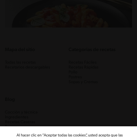
Mapa del sitio
Categorias de recetas
Todas las recetas
Recetas Fáciles
Recetarios descargables
Recetas Rápidas
Pollo
Postres
Sopas y Cremas
Blog
Cocción y técnica
Ingredientes
Recetas Caseras
Trucos
Al hacer clic en “Aceptar todas las cookies”, usted acepta que las