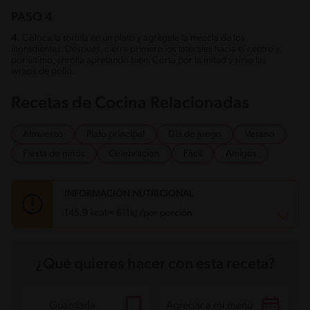
PASO 4
4.
Coloca la tortilla en un plato y agrégale la mezcla de los
ingredientes. Después, cierra primero los laterales hacia el centro y,
por último, enrolla apretando bien. Corta por la mitad y sirve las
wraps de pollo.
Recetas de Cocina Relacionadas
Almuerzo
Plato principal
Día de juego
Verano
Fiesta de niños
Celebracion
Fácil
Amigos
INFORMACIÓN NUTRICIONAL
145.9 kcal = 611kj /por porción
Carbohidratos
13.9 g
¿Qué quieres hacer con esta receta?
Energía
145.9 kcal
Grasas
1.9 g
Fibra
1.9 g
Proteína
19.4 g
Guardarla
Agregar a mi menú