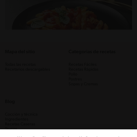
Mapa del sitio
Categorias de recetas
Todas las recetas
Recetas Fáciles
Recetarios descargables
Recetas Rápidas
Pollo
Postres
Sopas y Cremas
Blog
Cocción y técnica
Ingredientes
Recetas Caseras
Trucos