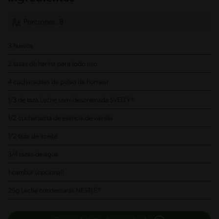
Porciones: 8
3 huevos
2 tazas de harina para todo uso
4 cucharaditas de polvo de hornear
1/3 de taza Leche semi descremada SVELTY®
1/2 cucharadita de esencia de vainilla
1/2 taza de aceite
3/4 tazas de agua
1 cambur (opcional)
25g Leche condensada NESTLÉ®