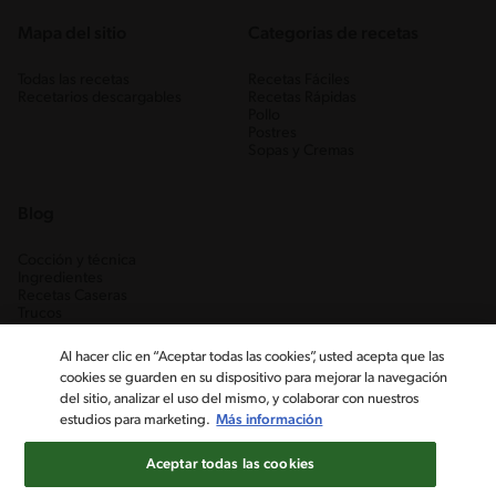
Mapa del sitio
Categorias de recetas
Todas las recetas
Recetas Fáciles
Recetarios descargables
Recetas Rápidas
Pollo
Postres
Sopas y Cremas
Blog
Cocción y técnica
Ingredientes
Recetas Caseras
Trucos
Al hacer clic en “Aceptar todas las cookies”, usted acepta que las
cookies se guarden en su dispositivo para mejorar la navegación
del sitio, analizar el uso del mismo, y colaborar con nuestros
estudios para marketing.
Más información
Aceptar todas las cookies
Nestlé Venezuela, S.A. RIF J-00012926-6 ©2019, Nestlé. Marcas