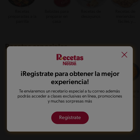
Recetas
Bebidas para
Recetas de
Recetas de
preparadas a la
preparar en
desayunos
meriendas
parrilla
casa
fáciles y
sabrosas
Recetas especiales
iRegistrate para obtener la mejor
experiencia!
Recetas
Día de los
Halloween
Recetas
Te enviaremos un recetario especial a tu correo además
navideñas llenas
Enamorados
deliciosas para
podrás acceder a clases exclusivas en línea, promociones
de sabor y
compartir en
y muchas sorpresas más
tradición
familia con
sabor
Regístrate