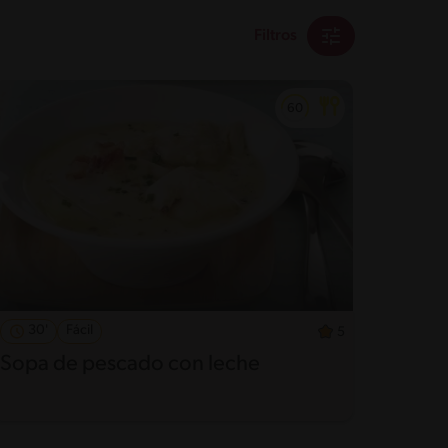
Filtros
30'
Fácil
5
Sopa de pescado con leche