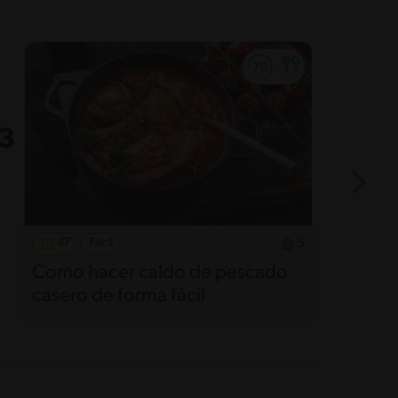
47'
Fácil
5
Como hacer caldo de pescado
C
casero de forma fácil
o