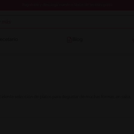
Registrate y descarga nuestros libros de recetas gratis
ecetario
Blog
celente selección de platos para degustar de muchas formas, en salsa,