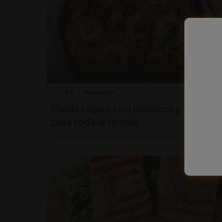
83'
Intermedio
5
Paella casera con mariscos y sabor
para toda la familia