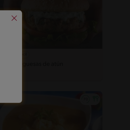
22'
Fácil
Hamburguesas de atún