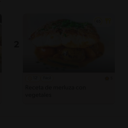
12'
Fácil
5
Receta de merluza con
vegetales