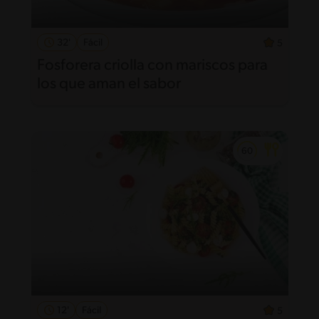
32'
Fácil
5
Fosforera criolla con mariscos para
los que aman el sabor
12'
Fácil
5