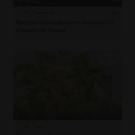
19'
Intermedio
5
Receta casera de carne molida con
el sabor de Nestlé
26'
Fácil