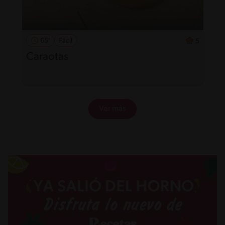
65'
Fácil
5
Caraotas
Ver más