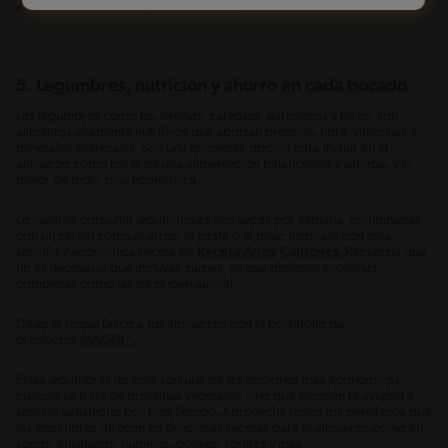
Enrollado de carne con vegetales
5. Legumbres, nutrición y ahorro en cada bocado
Las legumbres como las lentejas, caraotas, garbanzos y otros, son
alimentos altamente nutritivos que aportan proteína, fibra, vitaminas y
minerales esenciales. Son una excelente opción para incluir en el
almuerzo como parte de una alimentación balanceada y variada, y lo
mejor de todo, muy económica.
Lo ideal es consumir leguminosas dos veces por semana, combinadas
con un cereal como el arroz, la pasta o el maíz. Inspírate con esta
sencilla y económica receta de
Receta Arroz Cantones.
Recuerda que
no es necesario que incluyas carnes, ya que obtienes proteínas
completas como las de origen animal.
Dales el toque único a tus almuerzos con el portafolio de
productos
MAGGI®.
Estas legumbres no solo son una de las opciones más económicas
cuando se trata de proteínas vegetales, sino que también te ayudan a
sentirte satisfecho por más tiempo. Aprovecha todos los beneficios que
las legumbres ofrecen en deliciosas recetas para el almuerzo como en
sopas, ensaladas, hummus, potajes, tortitas y más.