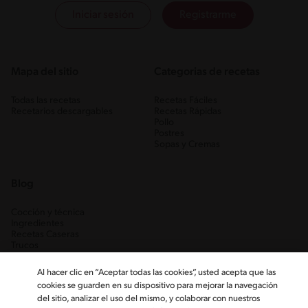
Iniciar sesión
Registrarme
Mapa del sitio
Categorias de recetas
Todas las recetas
Recetas Fáciles
Recetarios descargables
Recetas Rápidas
Pollo
Postres
Sopas y Cremas
Blog
Cocción y técnica
Ingredientes
Recetas Caseras
Trucos
Al hacer clic en “Aceptar todas las cookies”, usted acepta que las
cookies se guarden en su dispositivo para mejorar la navegación
del sitio, analizar el uso del mismo, y colaborar con nuestros