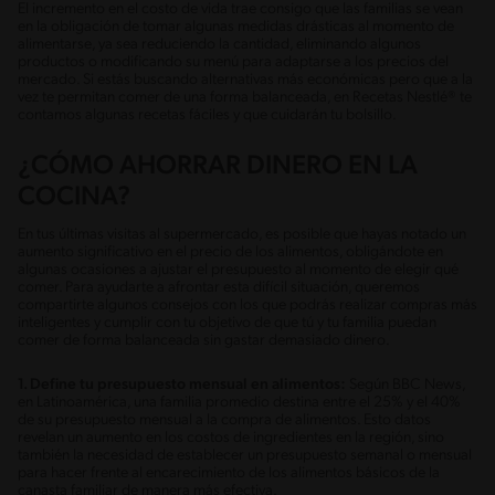
El incremento en el costo de vida trae consigo que las familias se vean
en la obligación de tomar algunas medidas drásticas al momento de
alimentarse, ya sea reduciendo la cantidad, eliminando algunos
productos o modificando su menú para adaptarse a los precios del
mercado. Si estás buscando alternativas más económicas pero que a la
vez te permitan comer de una forma balanceada, en Recetas Nestlé® te
contamos algunas recetas fáciles y que cuidarán tu bolsillo.
¿CÓMO AHORRAR DINERO EN LA
COCINA?
En tus últimas visitas al supermercado, es posible que hayas notado un
aumento significativo en el precio de los alimentos, obligándote en
algunas ocasiones a ajustar el presupuesto al momento de elegir qué
comer. Para ayudarte a afrontar esta difícil situación, queremos
compartirte algunos consejos con los que podrás realizar compras más
inteligentes y cumplir con tu objetivo de que tú y tu familia puedan
comer de forma balanceada sin gastar demasiado dinero.
1. Define tu presupuesto mensual en alimentos:
Según BBC News,
en Latinoamérica, una familia promedio destina entre el 25% y el 40%
de su presupuesto mensual a la compra de alimentos. Esto datos
revelan un aumento en los costos de ingredientes en la región, sino
también la necesidad de establecer un presupuesto semanal o mensual
para hacer frente al encarecimiento de los alimentos básicos de la
canasta familiar de manera más efectiva.