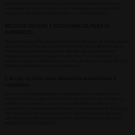
razón, se recomienda comprar a productores locales, evitando los
intermediarios. De esta forma no solo los apoyas, sino que también
encuentras alimentos de temporada y a un muy buen precio.
RECETAS FÁCILES Y ECONÓMICAS PARA EL
ALMUERZO
Si te preocupa la inflación que está viviendo la región, no tienes por qué
angustiarte a la hora de decidir qué preparar para el almuerzo de la
semana. Es perfectamente posible disfrutar de una alimentación
balanceada y variada sin gastar mucho dinero. A continuación, te
contamos algunas recetas que son fáciles de hacer, y lo mejor de todo,
utilizan ingredientes sencillos y económicos.
1. Arroz, la clave para almuerzos económicos y
completos
El arroz es un ingrediente que no puede faltar en la alacena y en los
almuerzos diarios, pues está al alcance de todos por ser económico,
rendidor y muy versátil; con él se crean infinidad de variaciones,
mezclándolo con legumbres, verduras o tu proteína favorita. Inspírate y
dale variedad al menú semanal con las siguientes recetas con arroz;
con ellas, tú y tu familia podrán disfrutar de deliciosos almuerzos sin
desequilibrar tu presupuesto.