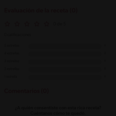
954g / 0%
Salt
Evaluación de la receta (0)
2.3g / %
0 de 5
0 calificaciones
5 estrellas
0
4 estrellas
0
3 estrellas
0
2 estrellas
0
1 estrella
0
Comentarios (0)
¿A quién consentiste con esta rica receta?
Cuéntanos cómo te quedó.