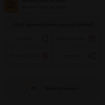
INFORMACIÓN NUTRICIONAL
447.1 kcal = 1,870kj /por porción
Carbohidratos
25.7 g
¿Qué quieres hacer con esta receta?
Energía
447.1 kcal
Grasas
33.3 g
Fibra
1.8 g
Proteína
11.7 g
Guardarla
Agregar a mi menú
Grasas saturadas
12 g
Sodio
954.7 mg
Azúcares
5.5 g
Marcarla cocinada
Compartirla
Menú balanceado