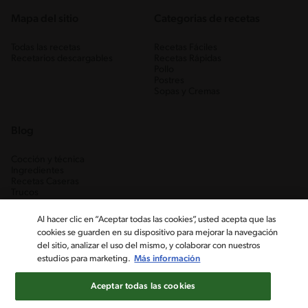
Mapa del sitio
Categorias de recetas
Todas las recetas
Recetas Fáciles
Recetarios descargables
Recetas Rápidas
Pollo
Postres
Sopas y Cremas
Blog
Cocción y técnica
Ingredientes
Recetas Caseras
Trucos
Al hacer clic en “Aceptar todas las cookies”, usted acepta que las
cookies se guarden en su dispositivo para mejorar la navegación
del sitio, analizar el uso del mismo, y colaborar con nuestros
estudios para marketing.
Más información
Aceptar todas las cookies
Nestlé Venezuela, S.A. RIF J-00012926-6 ©2019, Nestlé. Marcas