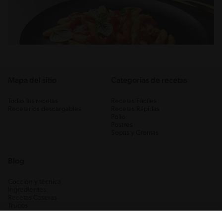
Mapa del sitio
Categorias de recetas
Todas las recetas
Recetas Fáciles
Recetarios descargables
Recetas Rápidas
Pollo
Postres
Sopas y Cremas
Blog
Cocción y técnica
Ingredientes
Recetas Caseras
Trucos