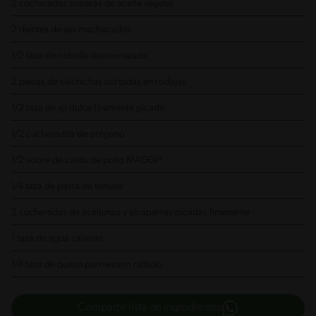
2 cucharadas soperas de aceite vegetal
2 dientes de ajo
machacados
1/2 taza de cebolla
desmenuzada
2 piezas de salchichas
cortadas en rodajas
1/2 taza de ají dulce
finamente picado
1/2 cucharadita de orégano
1/2 sobre de caldo de pollo MAGGI®
1/4 taza de pasta de tomate
2 cucharadas de aceitunas y alcaparras
picadas finamente
1 taza de agua caliente
1/4 taza de queso parmesano
rallado
Compartir lista de ingredientes