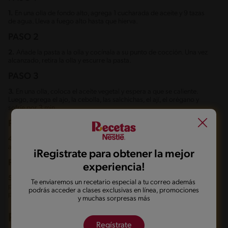
1.
En una olla de fondo alto, agrega 1 cucharada de aceite y 9 tazas
de agua. Lleva a fuego alto hasta que hierva.
PASO 2
2.
Añade la pasta a la olla y cocínala a su punto de cocción. Una vez
alcanzado, retira la olla y escurre la pasta.
PASO 3
3.
En una olla, coloca el aceite vegetal y espera a que se caliente.
Luego, agrega el ajo, la cebolla, las salchichas, el ají, el orégano y
sofríe por 3 min.
PASO 4
4.
Añade el Caldo de Pollo MAGGI® y la pasta de tomate junto a las
aceitunas y alcaparras a la mezcla. Revuelve bien para integrar.
iRegistrate para obtener la mejor
PASO 5
experiencia!
5.
Luego, vierte 1 taza de agua caliente, cocina por 3 min. y añade la
Te enviaremos un recetario especial a tu correo además
pasta. Mezcla bien, retira del fuego y sirve con el queso parmesano
podrás acceder a clases exclusivas en línea, promociones
por encima. ¡Ya puedes disfrutar de esta pasta roja!
y muchas sorpresas más
Recetas de Cocina Relacionadas
Regístrate