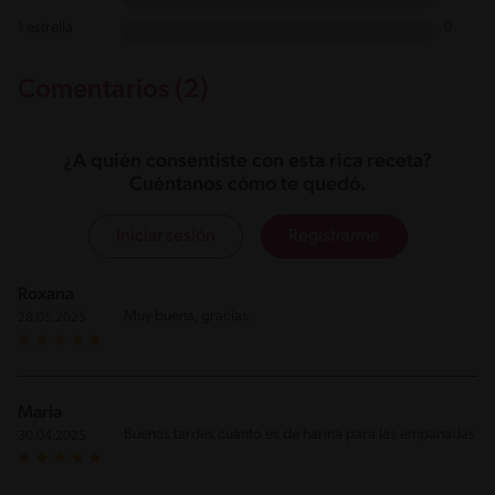
1 estrella
0
Comentarios (2)
¿A quién consentiste con esta rica receta?
Cuéntanos cómo te quedó.
Iniciar sesión
Registrarme
Roxana
Muy buena, gracias.
28.05.2025
Maria
Buenas tardes cuánto es de harina para las empanadas
30.04.2025