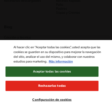
Recetarios descargables
Recetas Rápidas
Pollo
Postres
Sopas y Cremas
Blog
Cocción y técnica
Ingredientes
Recetas Caseras
Al hacer clic en “Aceptar todas las cookies”, usted acepta que las
Trucos
cookies se guarden en su dispositivo para mejorar la navegación
del sitio, analizar el uso del mismo, y colaborar con nuestros
estudios para marketing.
Más información
Aceptar todas las cookies
Rechazarlas todas
Nestlé Venezuela, S.A. RIF J-00012926-6 ©2019, Nestlé. Marcas
registradas por Société des Produits Nestlé, S.A. Vevey (Suiza)
Configuración de cookies
Aviso de Privacidad
Términos y condiciones
Configuración de cookies