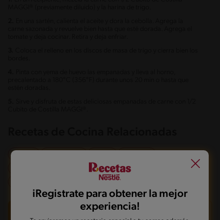
MAGGI® (previamente diluido) y la harina de trigo.
2.
En una sartén, calienta el aceite y dora la cebolla. Agrega la
carne sazonada y revuelve bien hasta que esté dorada. Agrega el
tomate y deja cocinar. Retira y deja enfriar.
3.
Coloca el relleno en los discos de masa de trigo y cierra bien los
bordes.
4.
Pinta con yema de huevo las empanadas y lleva al horno,
precalentado a 180°C (356°F) durante unos 20 min o hasta que
estén doradas.
5.
Sirve y disfruta de estas deliciosas empanadas de carne con 1/2
Cubito de Costilla MAGGI®.
Recetas de Cocina Relacionadas
Cena
Desayuno
Fácil
Amigos
Sin nueces de árbol
Sin maní
Sin pescado
Sin crustáceos
iRegistrate para obtener la mejor
experiencia!
INFORMACIÓN NUTRICIONAL