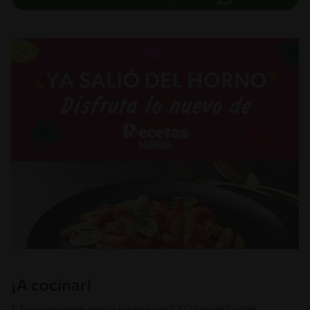
¡A cocinar!
1.
En un recipiente, mezcla la carne con 1/2 Cubito de Costilla