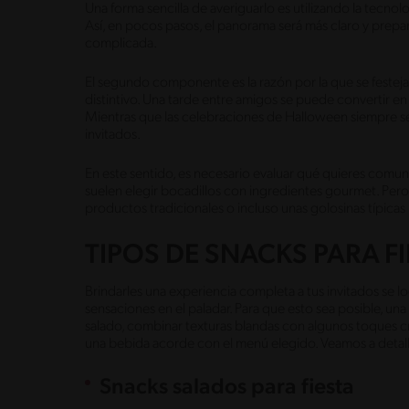
Una forma sencilla de averiguarlo es utilizando la tecno
Así, en pocos pasos, el panorama será más claro y prepar
complicada.
El segundo componente es la razón por la que se festeja.
distintivo. Una tarde entre amigos se puede convertir en 
Mientras que las celebraciones de Halloween siempre será
invitados.
En este sentido, es necesario evaluar qué quieres comun
suelen elegir bocadillos con ingredientes gourmet. Pero 
productos tradicionales o incluso unas golosinas típica
TIPOS DE SNACKS PARA F
Brindarles una experiencia completa a tus invitados se l
sensaciones en el paladar. Para que esto sea posible, un
salado, combinar texturas blandas con algunos toques croc
una bebida acorde con el menú elegido. Veamos a detall
Snacks salados para fiesta