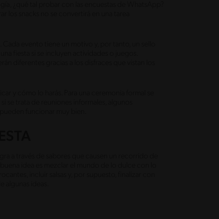
logía, ¿qué tal probar con las encuestas de WhatsApp?
ar los snacks no se convertirá en una tarea
 Cada evento tiene un motivo y, por tanto, un sello
una fiesta si se incluyen actividades o juegos.
n diferentes gracias a los disfraces que vistan los
icar y cómo lo harás. Para una ceremonia formal se
si se trata de reuniones informales, algunos
s pueden funcionar muy bien.
IESTA
ogra a través de sabores que causen un recorrido de
a buena idea es mezclar el mundo de lo dulce con lo
antes, incluir salsas y, por supuesto, finalizar con
e algunas ideas.