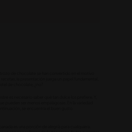
n trozo de chocolate se han convertido en el motivo
s recetas, la presentación juega un papel fundamental,
stel de chocolate, ¿no?
tre es necesario saber qué tan dulce los prefiere. Y,
que pueden ser menos empalagosas. En la variedad
ontinuación, se encuentra el buen gusto.
anada es una porción de alegría para cualquiera.