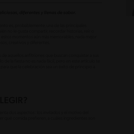
iciosas, diferentes y llenas de sabor.
nto es, probablemente, una de las principales
 no le gusta compartir, recordar historias, reír o
cer estos momentos aún más memorables, nada mejor
os, creativos y diferentes.
de aquellos anfitriones que buscan conquistar a sus
 de la fiesta no es nada fácil, pero en este artículo te
ara que la celebración sea un éxito de principio a
ELEGIR?
nta dos aspectos: los invitados y el motivo del
r qué comida prefieren, a cuáles ingredientes son