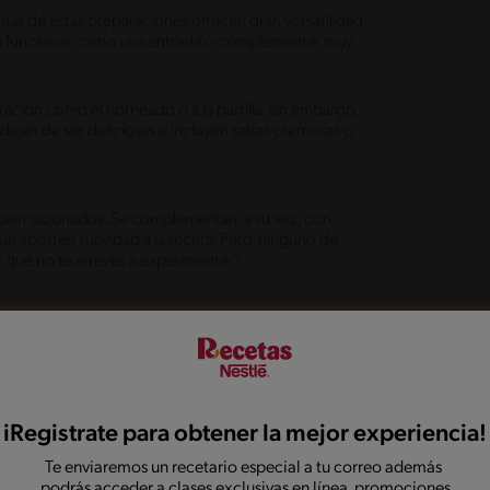
as de estas preparaciones ofrecen gran versatilidad.
n funcionar como una entrada o complementar muy
ción como el horneado o a la parrilla, sin embargo,
ejan de ser deliciosas e incluyen salsas cremosas o
 bien sazonados. Se complementan, a su vez, con
que aporten suavidad a la receta. Pero, ninguno de
or qué no te atreves a experimentar?
iRegistrate para obtener la mejor experiencia!
Te enviaremos un recetario especial a tu correo además
podrás acceder a clases exclusivas en línea, promociones