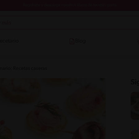
Registrate y descarga nuestros libros de recetas gratis
ecetario
Blog
inario: Recetas caseras
Si