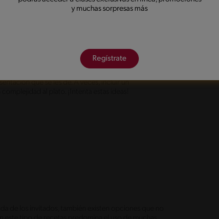
y muchas sorpresas más
arinar la carne
.
Regístrate
a tan atractivo como para crear snacks, pero, todo
tación que se les dé. A veces, incluir un
complejidad al plato. ¡Intenta estas ideas!
 vida de los invitados, también existen opciones que no
r. En este tipo de recetas predomina el uso de muchas