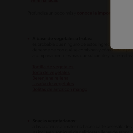
Mini hallacas
Profundiza un poco más y
conoce la importancia de m
A base de vegetales o frutas:
es probable que ninguno de estos ingredientes parezc
depende de con qué se combinen y cómo será la presen
acompañamiento es más que suficiente y no le restará 
Tortilla de vegetales
Torta de vegetales
Berenjena rellena
Lasaña de vegetales
Bolitas de arroz con mango
Snacks vegetarianos:
si las proteínas animales no hacen parte del estilo de
las incluyen, son igual de deliciosas y llenas de sabo