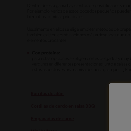
Dentro de esta gama hay cientos de posibilidades y much
Por ejemplo, varios de estos bocados pequeños puede
bien otras comidas principales.
Usualmente en ellos se elige emplear métodos de prepara
también existen combinaciones más arriesgadas que no d
elementos crocantes.
Con proteína:
para estas opciones se eligen cortes delgados y muy
verduras en diferentes presentaciones junto a salsas 
estos aspectos es una camisa de fuerza, así que... ¿P
Burritos de atún
Costillas de cerdo en salsa BBQ
Empanadas de carne