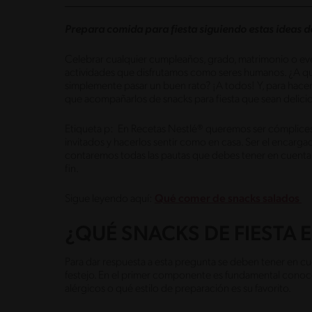
Prepara comida para fiesta siguiendo estas ideas del
Celebrar cualquier cumpleaños, grado, matrimonio o eve
actividades que disfrutamos como seres humanos. ¿A quién
simplemente pasar un buen rato? ¡A todos! Y, para ha
que acompañarlos de snacks para fiesta que sean delicios
Etiqueta p: En Recetas Nestlé® queremos ser cómplices 
invitados y hacerlos sentir como en casa. Ser el encargado
contaremos todas las pautas que debes tener en cuenta p
fin.
Sigue leyendo aquí:
Qué comer de snacks salados
¿QUÉ SNACKS DE FIESTA 
Para dar respuesta a esta pregunta se deben tener en cue
festejo. En el primer componente es fundamental conoce
alérgicos o qué estilo de preparación es su favorito.