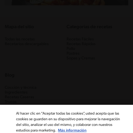
Mapa del sitio
Categorias de recetas
Todas las recetas
Recetas Fáciles
Recetarios descargables
Recetas Rápidas
Pollo
Postres
Sopas y Cremas
Blog
Cocción y técnica
Ingredientes
Recetas Caseras
Trucos
Al hacer clic en “Aceptar todas las cookies”, usted acepta que las
cookies se guarden en su dispositivo para mejorar la navegación
del sitio, analizar el uso del mismo, y colaborar con nuestros
estudios para marketing.
Más información