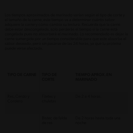
Los tiempos aproximados de marinado varían según el tipo de corte y
el tamaño de la carne, este tiempo va a determinar cuánto sabor
adquiere la carne y cómo cambia su textura. Recuerda que la carne
debe estar descongelada, solo perderás el tiempo si la carne está
congelada pues no absorberá el marinado. Lo recomendado es dejar la
carne sumergida por un tiempo considerable para que este absorba el
sabor deseado, pero sin pasarse de las 24 horas, ya que tu proteína
puede verse afectada.
TIPO DE CARNE
TIPO DE
TIEMPO APROX. EN
CORTE
MARINADO
Res, Cerdo y
Filetes y
De 2 a 4 horas.
Cordero
chuletas
Bistec de falda
De 2 horas hasta toda una
de res
noche