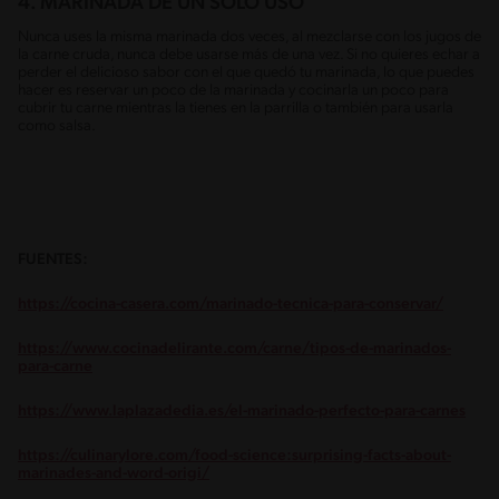
4. MARINADA DE UN SOLO USO
Nunca uses la misma marinada dos veces, al mezclarse con los jugos de
la carne cruda, nunca debe usarse más de una vez. Si no quieres echar a
perder el delicioso sabor con el que quedó tu marinada, lo que puedes
hacer es reservar un poco de la marinada y cocinarla un poco para
cubrir tu carne mientras la tienes en la parrilla o también para usarla
como salsa.
FUENTES:
https://cocina-casera.com/marinado-tecnica-para-conservar/
https://www.cocinadelirante.com/carne/tipos-de-marinados-
para-carne
https://www.laplazadedia.es/el-marinado-perfecto-para-carnes
https://culinarylore.com/food-science:surprising-facts-about-
marinades-and-word-origi/