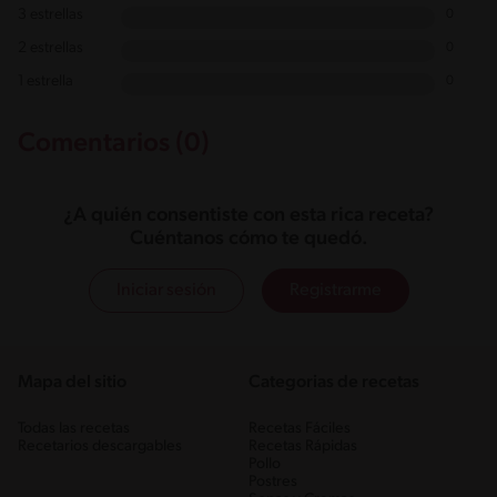
3 estrellas
0
2 estrellas
0
1 estrella
0
Comentarios (0)
¿A quién consentiste con esta rica receta?
Cuéntanos cómo te quedó.
Iniciar sesión
Registrarme
Mapa del sitio
Categorias de recetas
Todas las recetas
Recetas Fáciles
Recetarios descargables
Recetas Rápidas
Pollo
Postres