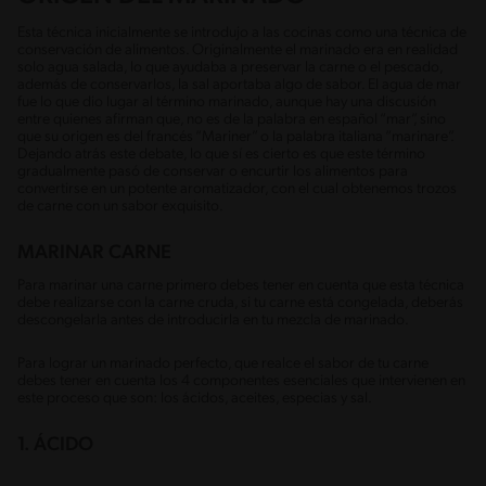
Esta técnica inicialmente se introdujo a las cocinas como una técnica de
conservación de alimentos. Originalmente el marinado era en realidad
solo agua salada, lo que ayudaba a preservar la carne o el pescado,
además de conservarlos, la sal aportaba algo de sabor. El agua de mar
fue lo que dio lugar al término marinado, aunque hay una discusión
entre quienes afirman que, no es de la palabra en español “mar”, sino
que su origen es del francés “Mariner” o la palabra italiana “marinare”.
Dejando atrás este debate, lo que sí es cierto es que este término
gradualmente pasó de conservar o encurtir los alimentos para
convertirse en un potente aromatizador, con el cual obtenemos trozos
de carne con un sabor exquisito.
MARINAR CARNE
Para marinar una carne primero debes tener en cuenta que esta técnica
debe realizarse con la carne cruda, si tu carne está congelada, deberás
descongelarla antes de introducirla en tu mezcla de marinado.
Para lograr un marinado perfecto, que realce el sabor de tu carne
debes tener en cuenta los 4 componentes esenciales que intervienen en
este proceso que son: los ácidos, aceites, especias y sal.
1. ÁCIDO