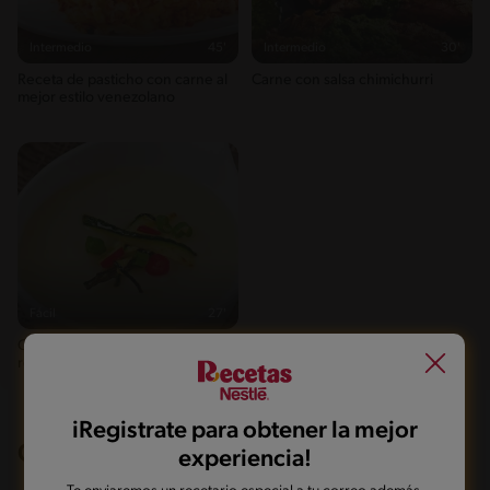
Intermedio
45'
Intermedio
30'
Receta de pasticho con carne al
Carne con salsa chimichurri
mejor estilo venezolano
Fácil
27'
Crema de calabacín con carne de
res
iRegistrate para obtener la mejor
CORTES PARA UN BUEN MARINADO
experiencia!