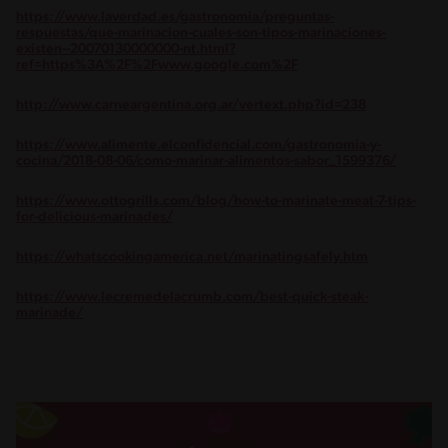
https://www.laverdad.es/gastronomia/preguntas-
respuestas/que-marinacion-cuales-son-tipos-marinaciones-
existen--20070130000000-nt.html?
ref=https%3A%2F%2Fwww.google.com%2F
http://www.carneargentina.org.ar/vertext.php?id=238
https://www.alimente.elconfidencial.com/gastronomia-y-
cocina/2018-08-06/como-marinar-alimentos-sabor_1599376/
https://www.ottogrills.com/blog/how-to-marinate-meat-7-tips-
for-delicious-marinades/
https://whatscookingamerica.net/marinatingsafely.htm
https://www.lecremedelacrumb.com/best-quick-steak-
marinade/