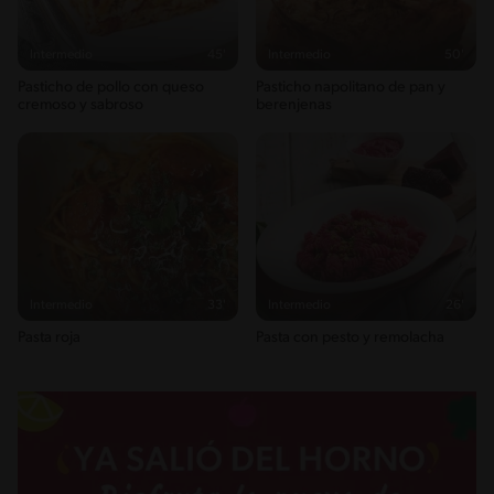
Intermedio
45'
Intermedio
50'
Pasticho de pollo con queso
Pasticho napolitano de pan y
cremoso y sabroso
berenjenas
Intermedio
33'
Intermedio
26'
Pasta roja
Pasta con pesto y remolacha