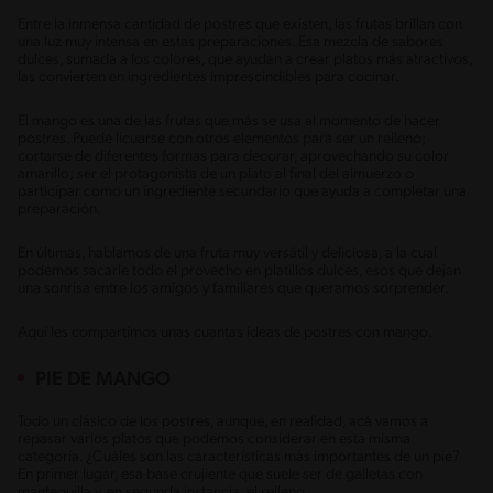
Entre la inmensa cantidad de postres que existen, las frutas brillan con
una luz muy intensa en estas preparaciones. Esa mezcla de sabores
dulces, sumada a los colores, que ayudan a crear platos más atractivos,
las convierten en ingredientes imprescindibles para cocinar.
El mango es una de las frutas que más se usa al momento de hacer
postres. Puede licuarse con otros elementos para ser un relleno;
cortarse de diferentes formas para decorar, aprovechando su color
amarillo; ser el protagonista de un plato al final del almuerzo o
participar como un ingrediente secundario que ayuda a completar una
preparación.
En últimas, hablamos de una fruta muy versátil y deliciosa, a la cual
podemos sacarle todo el provecho en platillos dulces, esos que dejan
una sonrisa entre los amigos y familiares que queramos sorprender.
Aquí les compartimos unas cuantas ideas de postres con mango.
PIE DE MANGO
Todo un clásico de los postres, aunque, en realidad, acá vamos a
repasar varios platos que podemos considerar en esta misma
categoría. ¿Cuáles son las características más importantes de un pie?
En primer lugar, esa base crujiente que suele ser de galletas con
mantequilla y, en segunda instancia, el relleno.