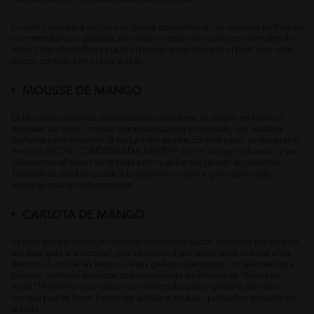
En este caso, para lograr una buena consistencia, los mangos se trituran
y se mezclan con gelatina sin sabor o yemas de huevo con almidón de
maíz. Otra alternativa es usar el mango para decorar al final, con unos
trozos cortados en cubos o tiras.
MOUSSE DE MANGO
Es una de las muchas preparaciones que tiene su origen en Francia;
después de todo,
mousse
significa espuma en francés, una palabra
perfecta para describir la textura del postre. En este caso, es necesario
mezclar LECHE CONDENSADA NESTLÉ® con el mango triturado, y así
obtenemos el sabor de la fruta con lo dulce del primer ingrediente.
También es posible acudir a la gelatina sin sabor, para que cuaje
mientras está en refrigeración.
CARLOTA DE MANGO
Es otro postre de origen francés (imposible dudar de todos los aportes
del país galo a la cocina), que se destaca por tener unos bordes altos
debido al uso de las lenguas, esas galletas alargadas y crujientes para
postres, también llamadas coloquialmente en Venezuela “dedos de
novia”. El relleno se prepara con mango licuado y gelatina sin sabor,
aunque puede llevar trozos de galleta e, incluso, pedacitos picados de
la fruta.