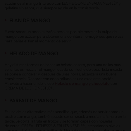
acudimos al mango triturado con LECHE CONDENSADA NESTLÉ® y
gelatina sin sabor, que siempre ayuda en la consistencia.
FLAN DE MANGO
Puede sonar un poco extraño, pero es posible mezclar la pulpa del
mango con azúcar para obtener una confitura homogénea, que se usa
para bañar el flan al momento de servir.
HELADO DE MANGO
Hay distintas formas de hacer un helado casero, pero una de las más
sencillas es mezclar el mango licuado con leche de coco. Esta mezcla
se pone a congelar y, después de unas horas, alcanzará una buena
consistencia. Decorar con coco rallado es una excelente opción.
Atrévete a hacer un delicioso
Helado de mango y chocolate
con
CREMA DE LECHE NESTLÉ®.
PARFAIT DE MANGO
Es una de las alternativas más sencillas que, además de servir como un
postre con mango, también puede ser un snack a media mañana o en la
tarde. Se corta la fruta en trozos y se forman capas con hojuelas
de cereal
CEREAL FITNESS® & FRUITS NESTLÉ®
, intercalando niveles
con yogurt. Al final, unas hojitas de hierbabuena aportan color, aroma y