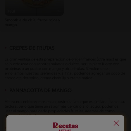
Fácil
4'
Smoothie de chía, frutos rojos y
mango
CREPES DE FRUTAS
La gran ventaja de esta preparación de origen francés (otra más) es que
se puede usar con sabores salados o dulces, ser un plato fuerte con
proteínas o un postre con mango y otras frutas. Simplemente,
enrollamos nuestras preferidas y, al final, podemos agregar un poco de
chocolate derretido, crema chantilly o crema batida.
PANNACOTTA DE MANGO
Ahora nos enfocaremos en un postre italiano que es similar al flan en su
textura, pero que tiene un sabor más cercano a lo lácteo; podemos
usar el mango para darle propiedades frutales, además de como
decoración al final.
CUPCAKE
RELLENO DE MANGO