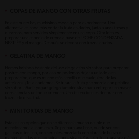
COPAS DE MANGO CON OTRAS FRUTAS
En este punto hay muchísimo espacio para experimentar. Una
alternativa es nada más cortar la fruta en dados, junto a unas fresas y
duraznos, para servirlos simplemente en una copa. Otra idea es
preparar una especie de crema a base de LECHE CONDENSADA
NESTLÉ® y el mango. Después se decora con trozos crudos.
GELATINA DE MANGO
Hemos hablado bastante del uso de gelatina sin sabor para preparar
postres con mango, por eso no podemos dejar a un lado esta
preparación, que es mucho más sencilla que cualquiera de las
anteriores. ¡Te la contamos! Se tritura la fruta y se mezcla con gelatina
sin sabor; añadir yogurt griego también sirve para entregar una mayor
consistencia y un toque cremoso. Una buena idea es decorar con
trozos de otras frutas.
MINI TORTAS DE MANGO
Esta es una opción que no se diferencia mucho del pie que
mencionamos al comienzo. Se prepara una base, puede ser con
galletas o, incluso, con cereales, mezclada con claras de huevo o
mantequilla; las dos combinaciones sirven. Para el relleno, una vez más