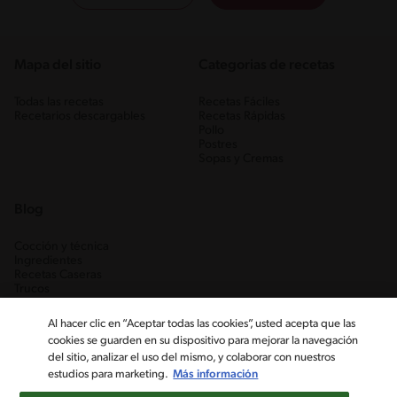
Mapa del sitio
Categorias de recetas
Todas las recetas
Recetas Fáciles
Recetarios descargables
Recetas Rápidas
Pollo
Postres
Sopas y Cremas
Blog
Cocción y técnica
Ingredientes
Recetas Caseras
Trucos
Al hacer clic en “Aceptar todas las cookies”, usted acepta que las
cookies se guarden en su dispositivo para mejorar la navegación
del sitio, analizar el uso del mismo, y colaborar con nuestros
estudios para marketing.
Más información