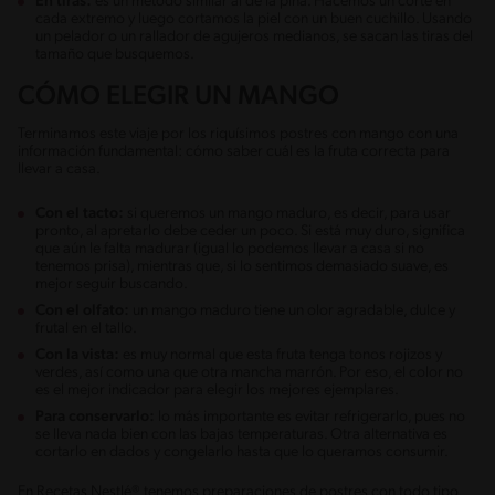
En tiras:
es un método similar al de la piña. Hacemos un corte en
cada extremo y luego cortamos la piel con un buen cuchillo. Usando
un pelador o un rallador de agujeros medianos, se sacan las tiras del
tamaño que busquemos.
CÓMO ELEGIR UN MANGO
Terminamos este viaje por los riquísimos postres con mango con una
información fundamental: cómo saber cuál es la fruta correcta para
llevar a casa.
Con el tacto:
si queremos un mango maduro, es decir, para usar
pronto, al apretarlo debe ceder un poco. Si está muy duro, significa
que aún le falta madurar (igual lo podemos llevar a casa si no
tenemos prisa), mientras que, si lo sentimos demasiado suave, es
mejor seguir buscando.
Con el olfato:
un mango maduro tiene un olor agradable, dulce y
frutal en el tallo.
Con la vista:
es muy normal que esta fruta tenga tonos rojizos y
verdes, así como una que otra mancha marrón. Por eso, el color no
es el mejor indicador para elegir los mejores ejemplares.
Para conservarlo:
lo más importante es evitar refrigerarlo, pues no
se lleva nada bien con las bajas temperaturas. Otra alternativa es
cortarlo en dados y congelarlo hasta que lo queramos consumir.
En Recetas Nestlé® tenemos preparaciones de postres con todo tipo