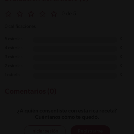
0 de 5
0 calificaciones
5 estrellas
0
4 estrellas
0
3 estrellas
0
2 estrellas
0
1 estrella
0
Comentarios (0)
¿A quién consentiste con esta rica receta?
Cuéntanos cómo te quedó.
Iniciar sesión
Registrarme