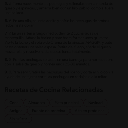
5.
5. Toma nuevamente las pechugas y rellénalas con la mezcla de
queso y espinacas, y amarra bien con un hilo pabilo, como si fuera
una hallaca.
6.
6. En una olla, calienta aceite y sofríe las pechugas de ambos
lados hasta dorar.
7.
7. En un sartén a fuego medio, derrite 2 cucharadas de
mantequilla. Añade la harina y bate hasta formar unos grumitos.
Vierte la leche y el sobre de Crema de Espinacas MAGGI®, y bate
hasta obtener una salsa espesa. Retira del fuego, añade el queso
mozzarella y revuelve hasta que se funda totalmente.
8.
8. Pon las pechugas selladas en una bandeja para horno, cubre
con la salsa de queso y hornea unos 25-30 minutos.
9.
9. Para servir, retira las pechugas del horno y corta el hilo con la
ayuda de una tijera; corta las pechugas en rodajas o a la mitad.
Recetas de Cocina Relacionadas
Cena
Almuerzo
Plato principal
Navidad
Amigos
Fuente de proteina
Alto en proteínas
Sin azúcar