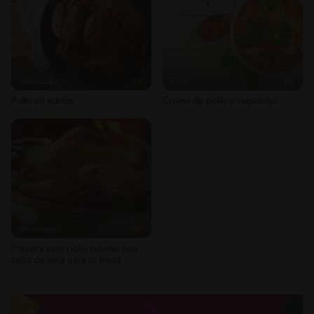
Sodio
1508g / 0%
Salt
3.7g / %
Intermedio
35'
Fácil
35'
Pollo en adobo
Crema de pollo y vegetales
Intermedio
95'
Prepara este pollo relleno con
salsa de piña para tu mesa