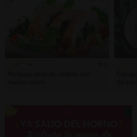
39'
Fácil
21'
5
Pechuga de pollo rellena con
Espague
mucho sabor
de esp