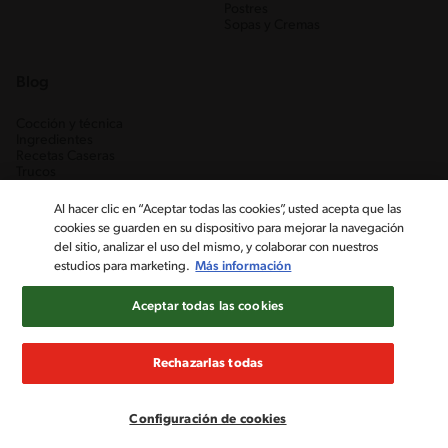
Postres
Sopas y Cremas
Blog
Cocción y técnica
Ingredientes
Recetas Caseras
Trucos
Al hacer clic en “Aceptar todas las cookies”, usted acepta que las
cookies se guarden en su dispositivo para mejorar la navegación
del sitio, analizar el uso del mismo, y colaborar con nuestros
estudios para marketing.
Más información
Aceptar todas las cookies
Nestlé Venezuela, S.A. RIF J-00012926-6 ©2019, Nestlé. Marcas
registradas por Société des Produits Nestlé, S.A. Vevey (Suiza)
Rechazarlas todas
Aviso de Privacidad
Términos y condiciones
Configuración de cookies
Configuración de cookies