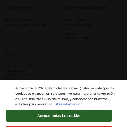
Mapa del sitio
Categorias de recetas
Todas las recetas
Recetas Fáciles
Recetarios descargables
Recetas Rápidas
Pollo
Postres
Sopas y Cremas
Blog
Cocción y técnica
Ingredientes
Recetas Caseras
Trucos
Al hacer clic en “Aceptar todas las cookies”, usted acepta que las
cookies se guarden en su dispositivo para mejorar la navegación
del sitio, analizar el uso del mismo, y colaborar con nuestros
estudios para marketing.
Más información
Aceptar todas las cookies
Nestlé Venezuela, S.A. RIF J-00012926-6 ©2019, Nestlé. Marcas