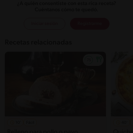
¿A quién consentiste con esta rica receta?
Cuéntanos cómo te quedó.
Iniciar sesión
Registrarme
Recetas relacionadas
10'
Fácil
40'
Relleno para pollo o pavo
Quiche