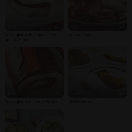
Fácil
60'
Fácil
96'
Brazo gitano de chocolate con
Lomo relleno
queso crema
Fácil
95'
Intermedio
123'
Brazo gitano relleno de frutas
Mini hallacas