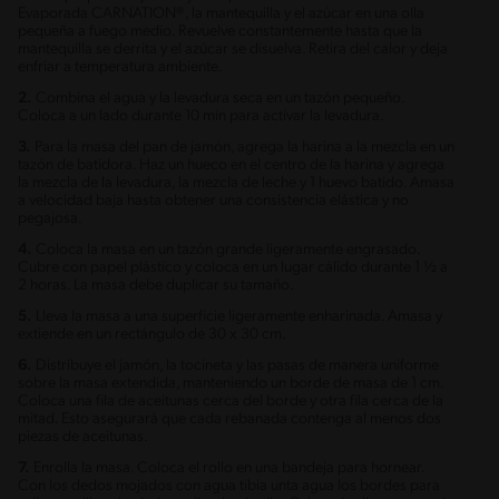
Evaporada CARNATION®, la mantequilla y el azúcar en una olla
pequeña a fuego medio. Revuelve constantemente hasta que la
mantequilla se derrita y el azúcar se disuelva. Retira del calor y deja
enfriar a temperatura ambiente.
2.
Combina el agua y la levadura seca en un tazón pequeño.
Coloca a un lado durante 10 min para activar la levadura.
3.
Para la masa del pan de jamón, agrega la harina a la mezcla en un
tazón de batidora. Haz un hueco en el centro de la harina y agrega
la mezcla de la levadura, la mezcla de leche y 1 huevo batido. Amasa
a velocidad baja hasta obtener una consistencia elástica y no
pegajosa.
4.
Coloca la masa en un tazón grande ligeramente engrasado.
Cubre con papel plástico y coloca en un lugar cálido durante 1 ½ a
2 horas. La masa debe duplicar su tamaño.
5.
Lleva la masa a una superficie ligeramente enharinada. Amasa y
extiende en un rectángulo de 30 x 30 cm.
6.
Distribuye el jamón, la tocineta y las pasas de manera uniforme
sobre la masa extendida, manteniendo un borde de masa de 1 cm.
Coloca una fila de aceitunas cerca del borde y otra fila cerca de la
mitad. Esto asegurará que cada rebanada contenga al menos dos
piezas de aceitunas.
7.
Enrolla la masa. Coloca el rollo en una bandeja para hornear.
Con los dedos mojados con agua tibia unta agua los bordes para