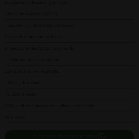
2 cucharadas de azúcar granulada
1/4 taza de agua tibia (40° C)
1 paquete (7 g) de levadura activa seca
3 tazas de harina para todo uso
2 huevos grandes, batido, uso dividido
1 cucharada de aceite vegetal
250 g de jamón en rebanadas
10 lonjas de tocineta
1/2 taza de pasas
3/4 taza de aceitunas enteras rellenas de pimiento
Sal al gusto
Compartir lista de ingredientes