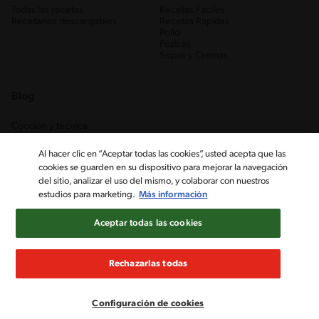
Todas las recetas
Recetas Fáciles
Recetarios descargables
Recetas Rápidas
Pollo
Postres
Sopas y Cremas
Blog
Cocción y técnica
Ingredientes
Recetas Caseras
Al hacer clic en “Aceptar todas las cookies”, usted acepta que las
Trucos
cookies se guarden en su dispositivo para mejorar la navegación
del sitio, analizar el uso del mismo, y colaborar con nuestros
estudios para marketing.
Más información
Aceptar todas las cookies
Rechazarlas todas
Nestlé Venezuela, S.A. RIF J-00012926-6 ©2019, Nestlé. Marcas
registradas por Société des Produits Nestlé, S.A. Vevey (Suiza)
Configuración de cookies
Aviso de Privacidad
Términos y condiciones