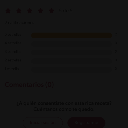
5 de 5
2 calificaciones
5 estrellas
2
4 estrellas
0
3 estrellas
0
2 estrellas
0
1 estrella
0
Comentarios (0)
¿A quién consentiste con esta rica receta?
Cuéntanos cómo te quedó.
Iniciar sesión
Registrarme