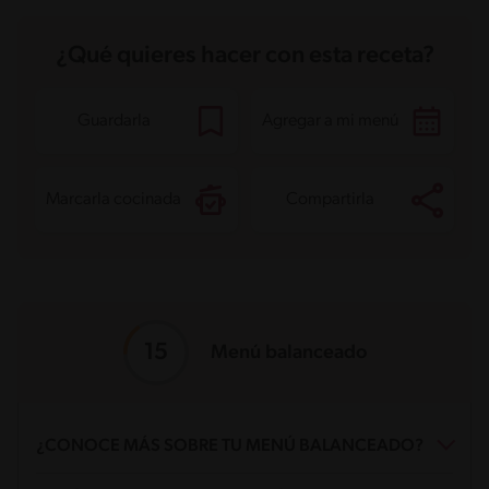
Proteína
17.5 g
Grasas saturadas
6 g
Sodio
1691.4 mg
¿Qué quieres hacer con esta receta?
Azúcares
2.8 g
Guardarla
Agregar a mi menú
Marcarla cocinada
Compartirla
Menú balanceado
¿CONOCE MÁS SOBRE TU MENÚ BALANCEADO?