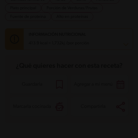
Plato principal
Porción de Verduras/Frutas
Fuente de proteina
Alto en proteínas
INFORMACIÓN NUTRICIONAL
413.9 kcal = 1,732kj /por porción
Carbohidratos
61.5 g
¿Qué quieres hacer con esta receta?
Energía
413.9 kcal
Grasas
9.3 g
Fibra
4.6 g
Proteína
21.4 g
Guardarla
Agregar a mi menú
Grasas saturadas
1.5 g
Sodio
954.1 mg
Azúcares
6 g
Marcarla cocinada
Compartirla