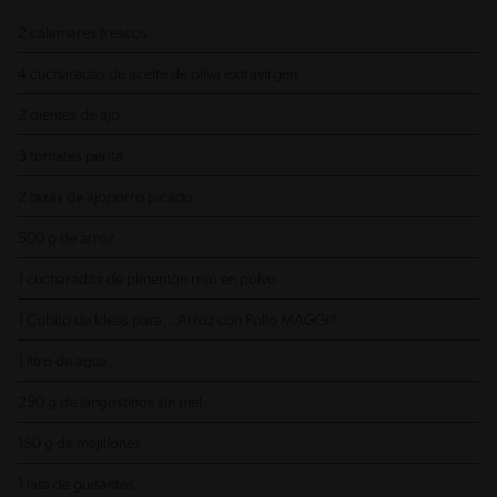
2 calamares frescos
4 cucharadas de aceite de oliva extravirgen
2 dientes de ajo
3 tomates perita
2 tazas de ajoporro picado
500 g de arroz
1 cucharadita de pimentón rojo en polvo
1 Cubito de Ideas para... Arroz con Pollo MAGGI®
1 litro de agua
250 g de langostinos sin piel
150 g de mejillones
1 lata de guisantes