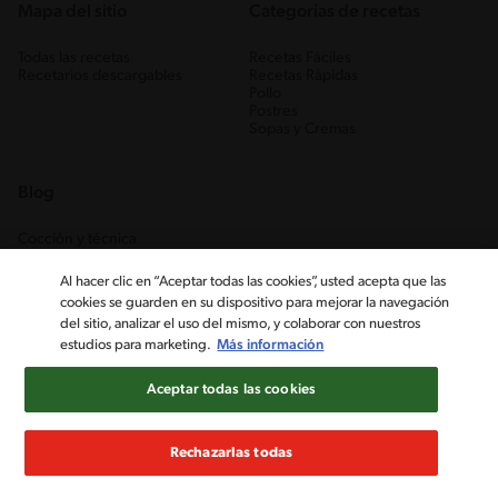
Mapa del sitio
Categorias de recetas
Todas las recetas
Recetas Fáciles
Recetarios descargables
Recetas Rápidas
Pollo
Postres
Sopas y Cremas
Blog
Cocción y técnica
Ingredientes
Recetas Caseras
Al hacer clic en “Aceptar todas las cookies”, usted acepta que las
Trucos
cookies se guarden en su dispositivo para mejorar la navegación
del sitio, analizar el uso del mismo, y colaborar con nuestros
estudios para marketing.
Más información
Aceptar todas las cookies
Rechazarlas todas
Nestlé Venezuela, S.A. RIF J-00012926-6 ©2019, Nestlé. Marcas
registradas por Société des Produits Nestlé, S.A. Vevey (Suiza)