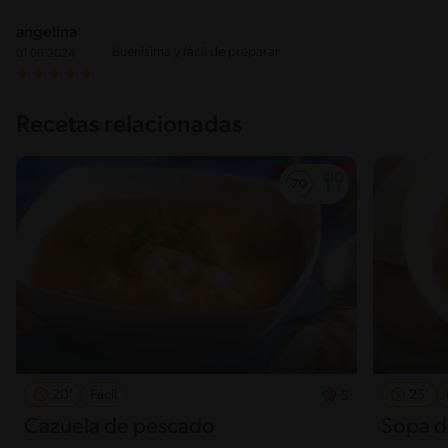
angelina
Buenísima y fácil de preparar
01.06.2024
Recetas relacionadas
20'
Fácil
25'
5
Cazuela de pescado
Sopa de