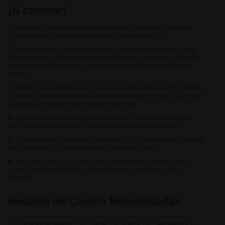
¡A cocinar!
1.
Limpia los calamares quitándoles la piel, la cabeza y el interior.
Corta en aros y separa sus tentáculos. Reserva en frío.
2.
En una paellera con el aceite bien caliente haz un sofrito con el
ajo machacado y los tomates sin piel cortados en cubos; añade la
parte blanca del ajoporro cortado en julianas (reservar la parte
verde).
3.
Agrega los calamares, deja que se cocinen con el sofrito durante
5 minutos, incorpora el arroz, el pimentón rojo en polvo, la lata de
guisantes y revuelve hasta mezclar muy bien.
4.
Agrega el Cubito de Vegetales MAGGI® en un litro de agua y
cocina durante 30 minutos aproximadamente, sin revolver.
5.
Cuando falten 5 min para completar la cocción del arroz, agrega
los langostinos y los mejillones en forma decorativa.
6.
Una vez cocida, apaga el fuego y termina de adornar con la
parte verde del cebollín cortado en julianas bien finas. Sirve y
disfruta.
Recetas de Cocina Relacionadas
Comidas familiares
Tarde
Cena
Almuerzo