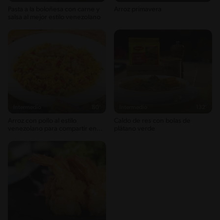
Pasta a la boloñesa con carne y
Arroz primavera
1g / 0%
salsa al mejor estilo venezolano
Sugar
5g / 0%
Sodio
954g / 0%
Salt
2.3g / %
Intermedio
80'
Intermedio
132'
Arroz con pollo al estilo
Caldo de res con bolas de
venezolano para compartir en
plátano verde
casa