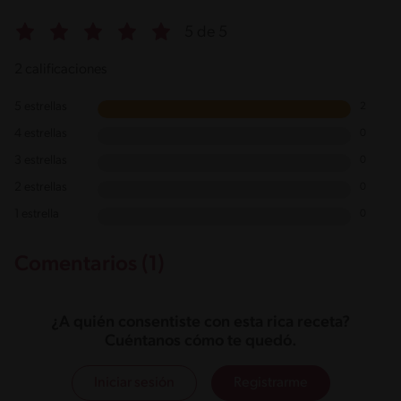
5 de 5
2 calificaciones
5 estrellas
2
4 estrellas
0
3 estrellas
0
2 estrellas
0
1 estrella
0
Comentarios (1)
¿A quién consentiste con esta rica receta?
Cuéntanos cómo te quedó.
Iniciar sesión
Registrarme