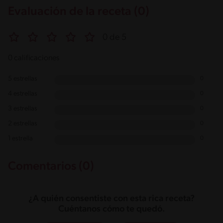
Salt
Evaluación de la receta (0)
2.2g / %
0 de 5
0 calificaciones
5 estrellas
0
4 estrellas
0
3 estrellas
0
2 estrellas
0
1 estrella
0
Comentarios (0)
¿A quién consentiste con esta rica receta?
Cuéntanos cómo te quedó.