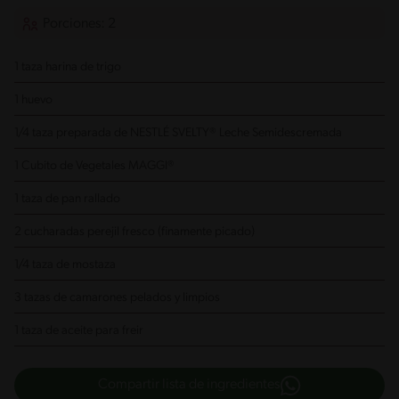
Porciones: 2
1 taza harina de trigo
1 huevo
1/4 taza preparada de NESTLÉ SVELTY® Leche Semidescremada
1 Cubito de Vegetales MAGGI®
1 taza de pan rallado
2 cucharadas perejil fresco (finamente picado)
1/4 taza de mostaza
3 tazas de camarones pelados y limpios
1 taza de aceite para freir
Compartir lista de ingredientes