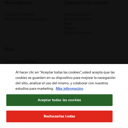
Mapa del sitio
Categorias de recetas
Todas las recetas
Recetas Fáciles
Recetarios descargables
Recetas Rápidas
Pollo
Postres
Sopas y Cremas
Blog
Cocción y técnica
Ingredientes
Recetas Caseras
Al hacer clic en “Aceptar todas las cookies”, usted acepta que las
Trucos
cookies se guarden en su dispositivo para mejorar la navegación
del sitio, analizar el uso del mismo, y colaborar con nuestros
estudios para marketing.
Más información
Aceptar todas las cookies
Rechazarlas todas
Nestlé Venezuela, S.A. RIF J-00012926-6 ©2019, Nestlé. Marcas
registradas por Société des Produits Nestlé, S.A. Vevey (Suiza)