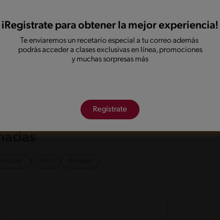
lador de papas, corta a lo largo para obtener
iRegistrate para obtener la mejor experiencia!
r manual o tenedor el jugo de limón, el aceite
Te enviaremos un recetario especial a tu correo además
podrás acceder a clases exclusivas en línea, promociones
n.
y muchas sorpresas más
accio de calabacín. Con la ayuda del pelador de
sparce por encima.
elicioso carpaccio de calabacín con el toque de
Regístrate
onadas
principal
Fácil
Amigos