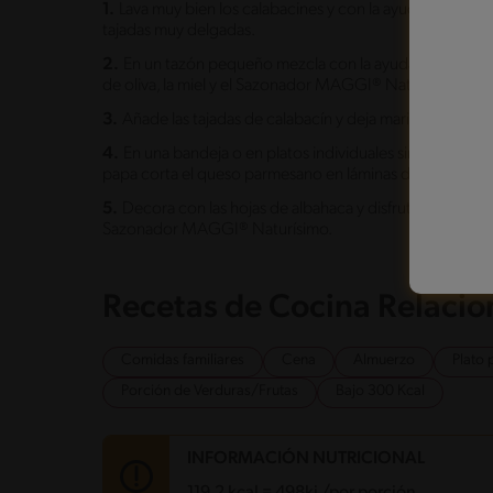
1.
Lava muy bien los calabacines y con la ayuda de un pe
tajadas muy delgadas.
2.
En un tazón pequeño mezcla con la ayuda de un batido
de oliva, la miel y el Sazonador MAGGI® Naturísimo.
3.
Añade las tajadas de calabacín y deja marinar por 5 mi
4.
En una bandeja o en platos individuales sirve el carp
papa corta el queso parmesano en láminas delgadas y e
5.
Decora con las hojas de albahaca y disfruta de este d
Sazonador MAGGI® Naturísimo.
Recetas de Cocina Relaci
Comidas familiares
Cena
Almuerzo
Plato 
Porción de Verduras/Frutas
Bajo 300 Kcal
INFORMACIÓN NUTRICIONAL
119.2 kcal = 498kj /por porción