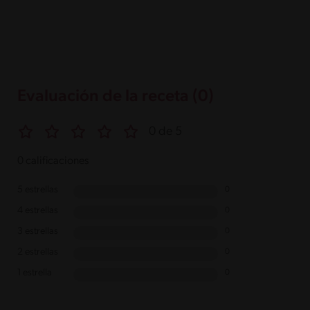
Evaluación de la receta (0)
0 de 5
0 calificaciones
5 estrellas
0
4 estrellas
0
3 estrellas
0
2 estrellas
0
1 estrella
0