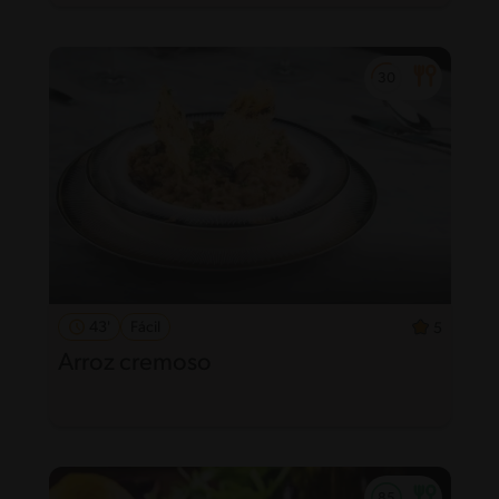
43'
Fácil
5
Arroz cremoso