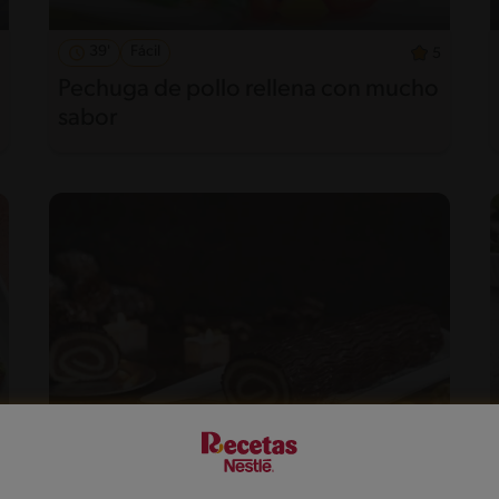
39'
Fácil
5
Pechuga de pollo rellena con mucho
sabor
108'
Fácil