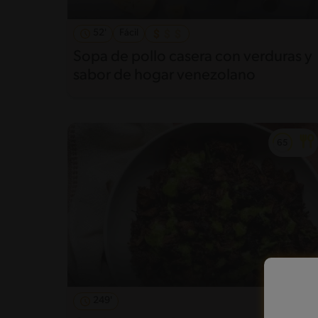
52'
Fácil
Sopa de pollo casera con verduras y
sabor de hogar venezolano
249'