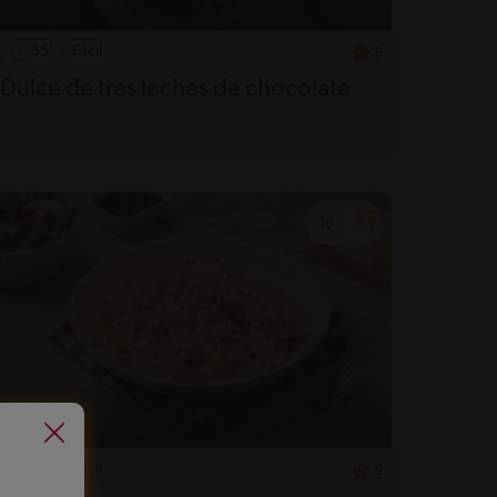
55'
Fácil
5
Dulce de tres leches de chocolate
25'
Fácil
5