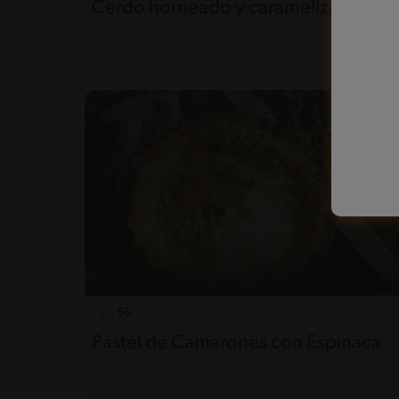
Cerdo horneado y caramelizado
56'
Pastel de Camarones con Espinaca