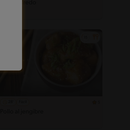
Pasta Alfredo
28'
Fácil
5
Pollo al jengibre