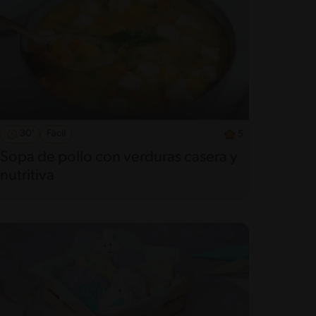
30'
Fácil
5
Sopa de pollo con verduras casera y
nutritiva