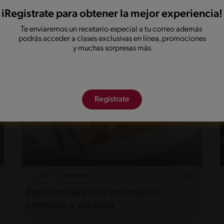
Tronco navideño
iRegistrate para obtener la mejor experiencia!
Te enviaremos un recetario especial a tu correo además
podrás acceder a clases exclusivas en línea, promociones
y muchas sorpresas más
Regístrate
45'
Intermedio
5
Pasticho de pollo con queso
cremoso y sabroso