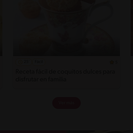
25'
Fácil
5
Receta fácil de coquitos dulces para
disfrutar en familia
Ver más