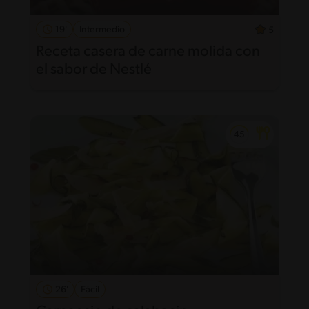
19'
Intermedio
5
Receta casera de carne molida con
el sabor de Nestlé
26'
Fácil