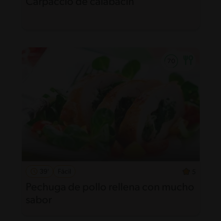
Carpaccio de calabacin
39'
Fácil
5
Pechuga de pollo rellena con mucho
sabor