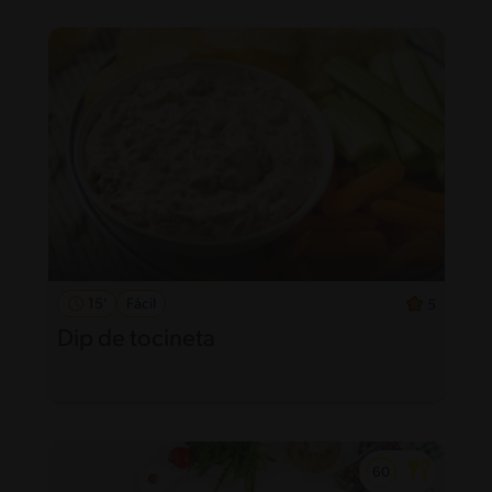
15'
Fácil
5
Dip de tocineta