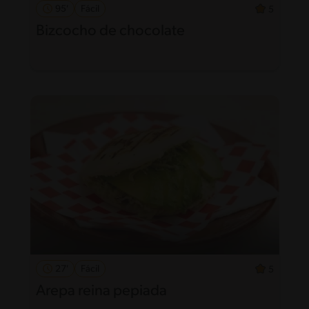
95'
Fácil
5
Bizcocho de chocolate
27'
Fácil
5
Arepa reina pepiada