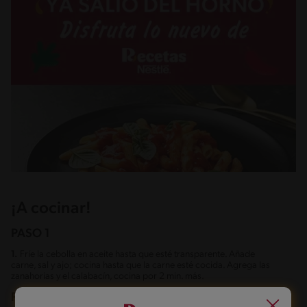
¡A cocinar!
PASO 1
1.
Fríe la cebolla en aceite hasta que esté transparente. Añade
carne, sal y ajo; cocina hasta que la carne esté cocida. Agrega las
zanahorias y el calabacín, cocina por 2 min. más.
PASO 2