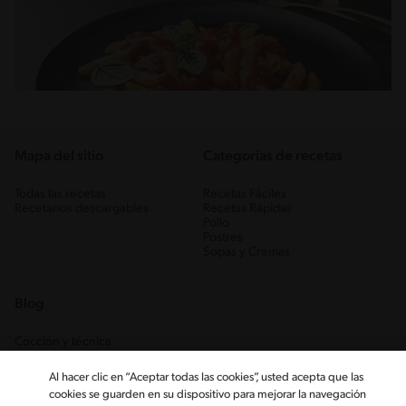
Mapa del sitio
Categorias de recetas
Todas las recetas
Recetas Fáciles
Recetarios descargables
Recetas Rápidas
Pollo
Postres
Sopas y Cremas
Blog
Cocción y técnica
Ingredientes
Recetas Caseras
Al hacer clic en “Aceptar todas las cookies”, usted acepta que las
Trucos
cookies se guarden en su dispositivo para mejorar la navegación