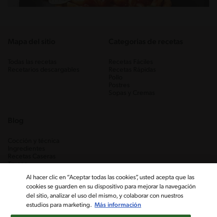
Mapa del sitio
Categorias de recetas
Todas las recetas
Recetas Fáciles
Recetarios descargables
Recetas Rápidas
Pollo
Postres
Sopas y Cremas
Blog
Cocción y técnica
Ingredientes
Recetas Caseras
Trucos
Al hacer clic en “Aceptar todas las cookies”, usted acepta que las
cookies se guarden en su dispositivo para mejorar la navegación
del sitio, analizar el uso del mismo, y colaborar con nuestros
estudios para marketing.
Más información