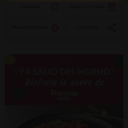
Proteína
20.1 g
Grasas saturadas
1.7 g
Guardarla
Agregar a mi menú
Sodio
596.2 mg
Azúcares
4.2 g
Marcarla cocinada
Compartirla