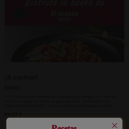
¡A cocinar!
PASO 1
1.
Forra con papel aluminio una bandeja para hornear. En la misma,
coloca las papas, la cebolla, el ajo y el tomillo. Sazona todo con
Caldo de Pollo MAGGI®, comino, aceite y pimienta negra molida.
PASO 2
2.
Hornea a 425°F o 250°C durante 15 min. Voltea los ingredientes
y hornea por 10 a 15 minutos adicionales o hasta que las papas