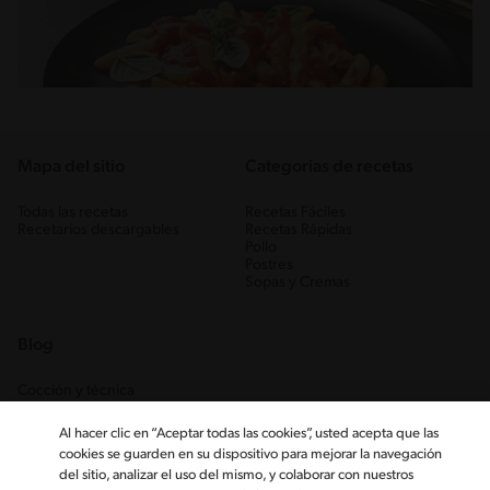
Mapa del sitio
Categorias de recetas
Todas las recetas
Recetas Fáciles
Recetarios descargables
Recetas Rápidas
Pollo
Postres
Sopas y Cremas
Blog
Cocción y técnica
Ingredientes
Recetas Caseras
Al hacer clic en “Aceptar todas las cookies”, usted acepta que las
Trucos
cookies se guarden en su dispositivo para mejorar la navegación
del sitio, analizar el uso del mismo, y colaborar con nuestros