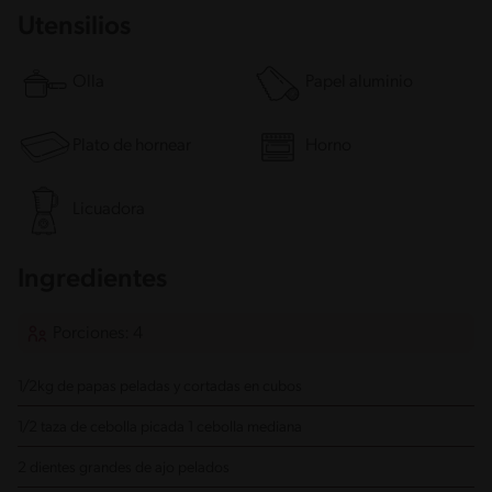
Utensilios
Olla
Papel aluminio
Plato de hornear
Horno
Licuadora
Ingredientes
Porciones: 4
1/2kg de papas
peladas y cortadas en cubos
1/2 taza de cebolla picada
1 cebolla mediana
2 dientes grandes de ajo
pelados