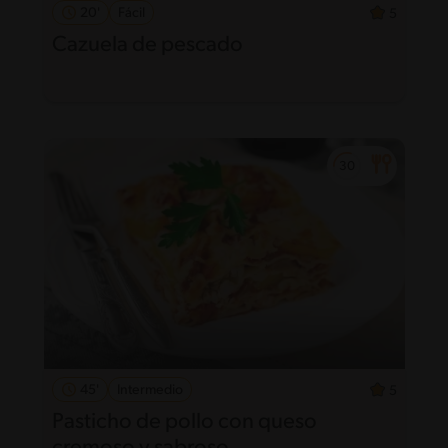
20'
Fácil
5
Cazuela de pescado
45'
Intermedio
5
Pasticho de pollo con queso