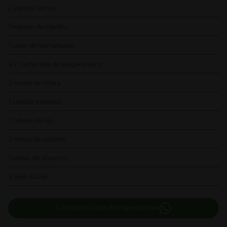
2 jojotos tiernos
1 manojo de cilantro
1 rama de hierbabuena
1/2 cucharada de orégano seco
3 ramas de célery
1 cebolla mediana
1 cabeza de ajo
2 ramas de cebollín
1 ramas de ajoporro
3 ajíes dulces
Compartir lista de ingredientes