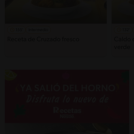
155'
Intermedio
132'
Receta de Cruzado fresco
Caldo 
verde