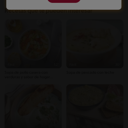
Recetas que te pueden interesar
Fácil
52'
Fácil
30'
Sopa de pollo casera con
Sopa de pescado con leche
verduras y sabor de hogar
venezolano