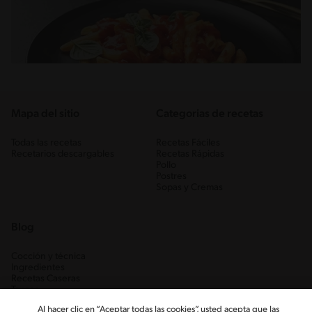
Mapa del sitio
Categorias de recetas
Todas las recetas
Recetas Fáciles
Recetarios descargables
Recetas Rápidas
Pollo
Postres
Sopas y Cremas
Blog
Cocción y técnica
Ingredientes
Recetas Caseras
Trucos
Al hacer clic en “Aceptar todas las cookies”, usted acepta que las