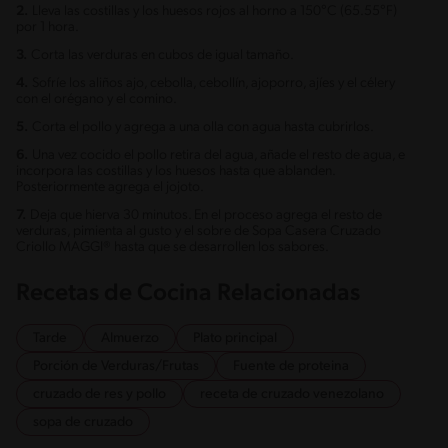
2.
Lleva las costillas y los huesos rojos al horno a 150°C (65.55°F)
por 1 hora.
3.
Corta las verduras en cubos de igual tamaño.
4.
Sofríe los aliños ajo, cebolla, cebollín, ajoporro, ajíes y el célery
con el orégano y el comino.
5.
Corta el pollo y agrega a una olla con agua hasta cubrirlos.
6.
Una vez cocido el pollo retira del agua, añade el resto de agua, e
incorpora las costillas y los huesos hasta que ablanden.
Posteriormente agrega el jojoto.
7.
Deja que hierva 30 minutos. En el proceso agrega el resto de
verduras, pimienta al gusto y el sobre de Sopa Casera Cruzado
Criollo MAGGI® hasta que se desarrollen los sabores.
Recetas de Cocina Relacionadas
Tarde
Almuerzo
Plato principal
Porción de Verduras/Frutas
Fuente de proteina
cruzado de res y pollo
receta de cruzado venezolano
sopa de cruzado