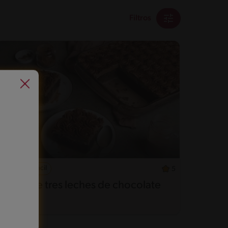
Filtros
55'
Fácil
5
Dulce de tres leches de chocolate