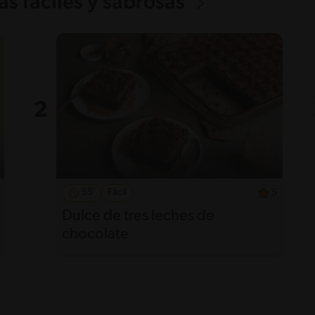
s fáciles y sabrosas
55'
Fácil
5
Dulce de tres leches de
chocolate