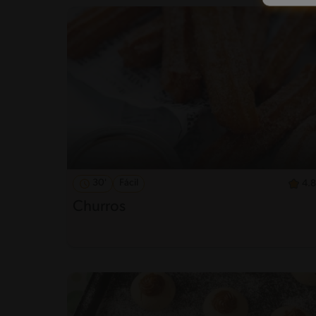
30'
Fácil
4.8
Churros