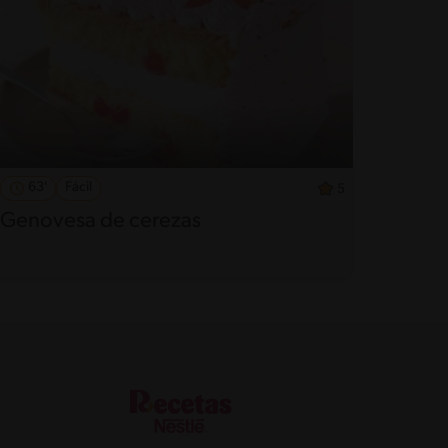
63'
Fácil
5
Genovesa de cerezas