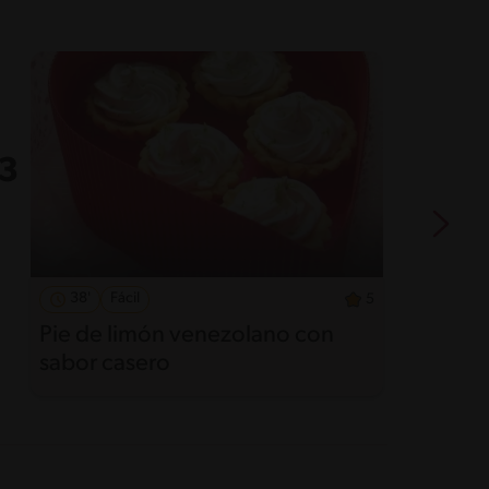
38'
Fácil
5
Pie de limón venezolano con
C
sabor casero