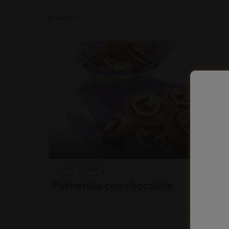
51
recetas
51'
Fácil
5
Palmeritas con chocolate