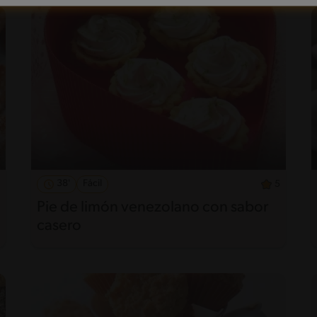
38'
Fácil
5
Pie de limón venezolano con sabor
casero