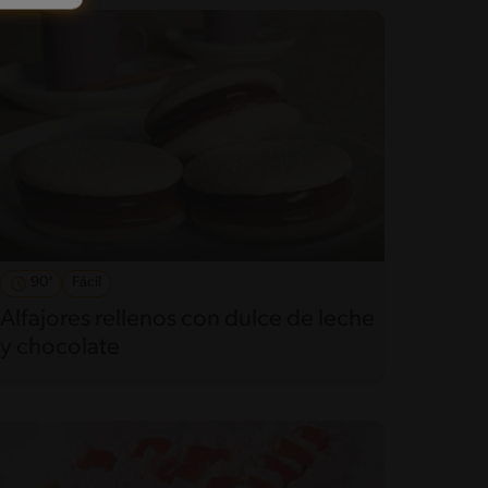
90'
Fácil
Alfajores rellenos con dulce de leche
y chocolate