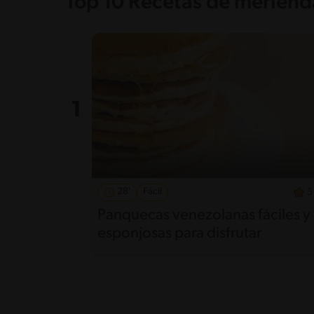
Top 10 Recetas de merienda
28'
Fácil
5
Panquecas venezolanas fáciles y
esponjosas para disfrutar