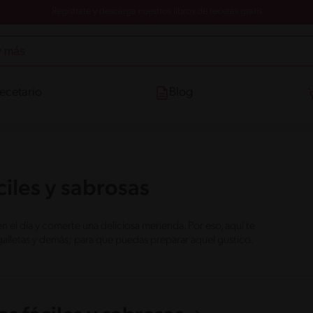
Registrate y descarga nuestros libros de recetas gratis
ecetario
Blog
iles y sabrosas
l día y comerte una deliciosa merienda. Por eso, aquí te
galletas y demás; para que puedas preparar aquel gustico.