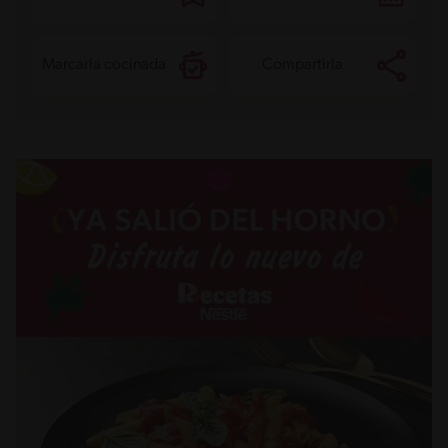
Grasas saturadas
3.9 g
Sodio
168.3 mg
Azúcares
7.4 g
Marcarla cocinada
Compartirla