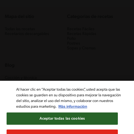
Mapa del sitio
Categorias de recetas
Todas las recetas
Recetas Fáciles
Recetarios descargables
Recetas Rápidas
Pollo
Postres
Sopas y Cremas
Blog
Cocción y técnica
Ingredientes
Recetas Caseras
Al hacer clic en “Aceptar todas las cookies”, usted acepta que las
Trucos
cookies se guarden en su dispositivo para mejorar la navegación
del sitio, analizar el uso del mismo, y colaborar con nuestros
estudios para marketing.
Más información
Aceptar todas las cookies