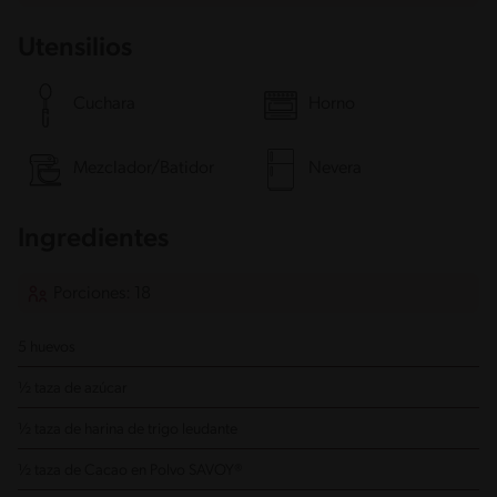
Utensilios
Cuchara
Horno
Mezclador/Batidor
Nevera
Ingredientes
Porciones: 18
5 huevos
½ taza de azúcar
½ taza de harina de trigo leudante
½ taza de Cacao en Polvo SAVOY®