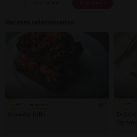
Iniciar sesión
Registrarme
Recetas relacionadas
60'
Intermedio
70'
5
Brownie trifle
Delicio
carame