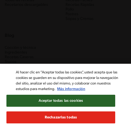
Todas las recetas
Recetas Fáciles
Recetarios descargables
Recetas Rápidas
Pollo
Postres
Sopas y Cremas
Blog
Cocción y técnica
Ingredientes
Recetas Caseras
Trucos
Al hacer clic en “Aceptar todas las cookies”, usted acepta que las
cookies se guarden en su dispositivo para mejorar la navegación
del sitio, analizar el uso del mismo, y colaborar con nuestros
estudios para marketing.
Más información
Aceptar todas las cookies
Nestlé Venezuela, S.A. RIF J-00012926-6 ©2019, Nestlé. Marcas
registradas por Société des Produits Nestlé, S.A. Vevey (Suiza)
Rechazarlas todas
Aviso de Privacidad
Términos y condiciones
Configuración de cookies