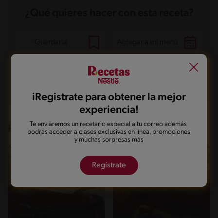
Carbohidratos
48.7 g
¿Qué quieres hacer con esta receta?
Energía
247.3 kcal
Grasas
4.1 g
Fibra
1.3 g
Proteína
5.4 g
Guardarla
Agregar a mi menú
Grasas saturadas
2.1 g
Sodio
54.2 mg
Azúcares
37.4 g
Marcarla cocinada
Compartirla
iRegistrate para obtener la mejor
experiencia!
Te enviaremos un recetario especial a tu correo además
Recetas que te pueden interesar
podrás acceder a clases exclusivas en línea, promociones
y muchas sorpresas más
Regístrate