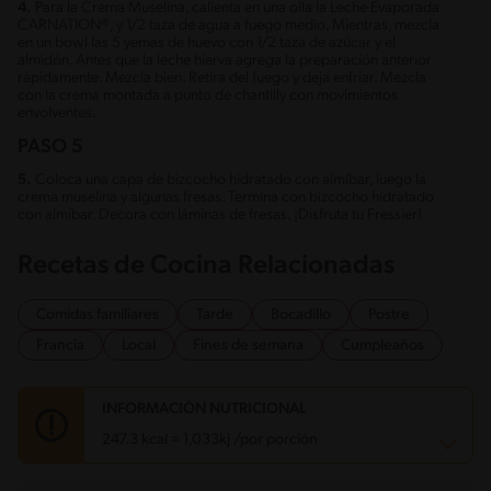
4.
Para la Crema Muselina, calienta en una olla la Leche Evaporada
CARNATION®, y 1/2 taza de agua a fuego medio. Mientras, mezcla
en un bowl las 5 yemas de huevo con 1/2 taza de azúcar y el
almidón. Antes que la leche hierva agrega la preparación anterior
rápidamente. Mezcla bien. Retira del fuego y deja enfriar. Mezcla
con la crema montada a punto de chantilly con movimientos
envolventes.
PASO 5
5.
Coloca una capa de bizcocho hidratado con almíbar, luego la
crema muselina y algunas fresas. Termina con bizcocho hidratado
con almíbar. Decora con láminas de fresas. ¡Disfruta tu Fressier!
Recetas de Cocina Relacionadas
Comidas familiares
Tarde
Bocadillo
Postre
Francia
Local
Fines de semana
Cumpleaños
INFORMACIÓN NUTRICIONAL
247.3 kcal = 1,033kj /por porción