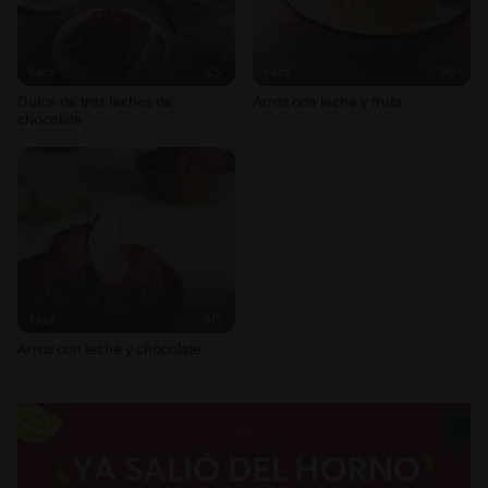
Fácil
55'
Fácil
90'
Dulce de tres leches de
Arroz con leche y fruta
chocolate
Fácil
50'
Arroz con leche y chocolate