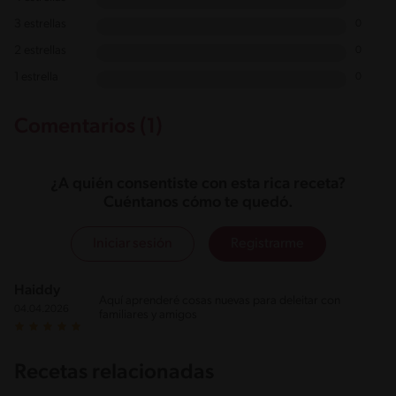
3 estrellas
0
2 estrellas
0
1 estrella
0
Comentarios (1)
¿A quién consentiste con esta rica receta?
Cuéntanos cómo te quedó.
Iniciar sesión
Registrarme
Haiddy
Aquí aprenderé cosas nuevas para deleitar con
04.04.2026
familiares y amigos
Recetas relacionadas