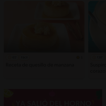
65'
Fácil
130'
5
Receta de quesillo de manzana
Suspir
corazo