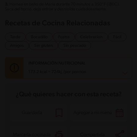
3.
Hornea en baño de María durante 70 minutos a 350°F (180C).
Saca del horno, deja enfriar y desmolda cuidadosamente.
Recetas de Cocina Relacionadas
Tarde
Bocadillo
Postre
Celebracion
Fácil
Amigos
Sin gluten
Sin pescado
INFORMACIÓN NUTRICIONAL
173.2 kcal = 724kj /por porción
Carbohidratos
21.9 g
¿Qué quieres hacer con esta receta?
Energía
173.2 kcal
Grasas
7.8 g
Fibra
0.4 g
Proteína
4.9 g
Guardarla
Agregar a mi menú
Grasas saturadas
6.3 g
Sodio
75.1 mg
Azúcares
20 g
Marcarla cocinada
Compartirla