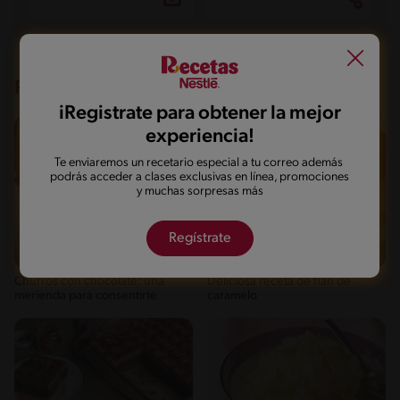
Recetas que te pueden interesar
iRegistrate para obtener la mejor
experiencia!
Te enviaremos un recetario especial a tu correo además
podrás acceder a clases exclusivas en línea, promociones
y muchas sorpresas más
Regístrate
Fácil
35'
Fácil
70'
Churros con chocolate: una
Deliciosa receta de flan de
merienda para consentirte
caramelo