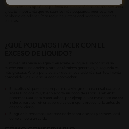
Nuestra tercera opción es perfecta para los fanáticos del picante: unos
ajíes. Es importante que no sean los más pequeños, pues estamos
hablando de rellenar. Para reducir su intensidad podemos sacar las
semillas.
¿QUÉ PODEMOS HACER CON EL
EXCESO DE LÍQUIDO?
El atún en lata viene en agua o en aceite. Aunque su sabor no varía
mucho entre una opción y otra, en términos generales, la segunda es
más grasosa. Vale la pena aclarar que ambas, además, son totalmente
comestibles, así que se pueden aprovechar.
El aceite:
si queremos preparar una vinagreta para ensalada, este
aceite funciona muy bien y aporta un poco de sabor. También lo
podemos usar para hacer salsas, por ejemplo, una mayonesa casera.
Incluso, para sofreír unas verduras es mejor aprovecharlo antes de
desperdiciarlo.
El agua:
la podemos usar para darle sabor a sopas y arroces, casi
como si fuera un caldo.