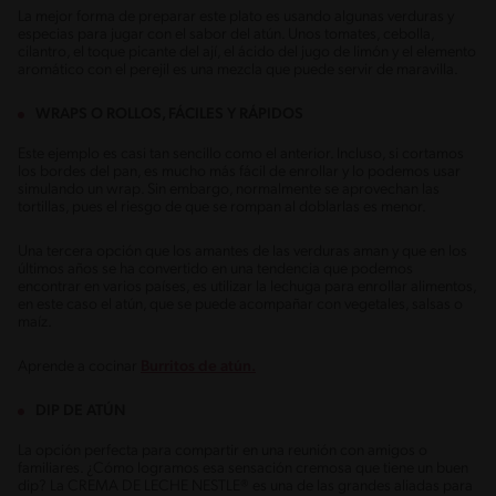
La mejor forma de preparar este plato es usando algunas verduras y
especias para jugar con el sabor del atún. Unos tomates, cebolla,
cilantro, el toque picante del ají, el ácido del jugo de limón y el elemento
aromático con el perejil es una mezcla que puede servir de maravilla.
WRAPS O ROLLOS, FÁCILES Y RÁPIDOS
Este ejemplo es casi tan sencillo como el anterior. Incluso, si cortamos
los bordes del pan, es mucho más fácil de enrollar y lo podemos usar
simulando un wrap. Sin embargo, normalmente se aprovechan las
tortillas, pues el riesgo de que se rompan al doblarlas es menor.
Una tercera opción que los amantes de las verduras aman y que en los
últimos años se ha convertido en una tendencia que podemos
encontrar en varios países, es utilizar la lechuga para enrollar alimentos,
en este caso el atún, que se puede acompañar con vegetales, salsas o
maíz.
Aprende a cocinar
Burritos de atún.
DIP DE ATÚN
La opción perfecta para compartir en una reunión con amigos o
familiares. ¿Cómo logramos esa sensación cremosa que tiene un buen
dip? La CREMA DE LECHE NESTLE® es una de las grandes aliadas para