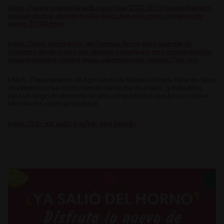
https://www.gastrolabweb.com/tips/2022/3/13/cuanto-tiempo-
dura-el-atun-si-abriste-la-lata-descubre-eso-como-conservarlo-
mejor-21704.html
https://mag.elcomercio.pe/recetas/truco-para-guardar-la-
conserva-de-atun-una-vez-abierta-y-usarla-en-otra-receta-mexico-
espana-estados-unidos-eeuu-usa-nnda-nnni-noticia/?ref=ecr
USDA - Departamento de Agricultura de Estados Unidos. Base de datos
de alimentos y sus componentes derivados de análisis, y metadatos
para un rango de alimentos simples e ingredientes que proporcionan
información sobre variabilidad.
https://fdc.nal.usda.gov/fdc-app.html#/