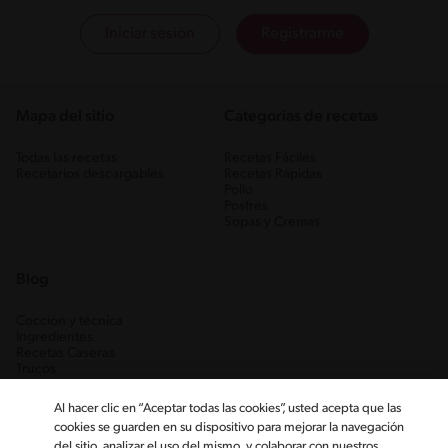
Iniciar sesión
Registrarme
Mapa del sitio
Categorias de recetas
Todas las recetas
Recetas Fáciles
Recetarios descargables
Recetas Rápidas
Pollo
Postres
Sopas y Cremas
Blog
Cocción y técnica
Ingredientes
Recetas Caseras
Trucos
Al hacer clic en “Aceptar todas las cookies”, usted acepta que las
cookies se guarden en su dispositivo para mejorar la navegación
del sitio, analizar el uso del mismo, y colaborar con nuestros