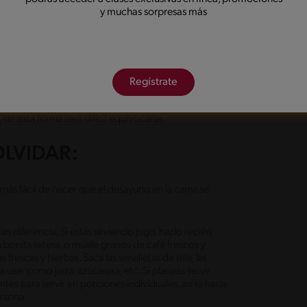
a de conseguir los ingredientes más frescos y de
y muchas sorpresas más
, con mejor sabor y, lo más importante, tu ser querido
te las cosas.
ORITO
Regístrate
uiere y todo lo demás lo dejará sin palabras. Si ese
lácelo por ese día. Recuerda siempre que estás
 de esta forma será difícil equivocarse.
LVIDAR:
más fácil de hacer que el desayuno en la cama se
diferencia. Si estás sirviendo jugo, hazlo recién
a bonita tetera, o muele granos de café frescos y
frescas y hierbas. Saca las servilletas de tela, las
a usar como jarra, azucarera, etc. Si planeas servir
s para servir en porciones individuales, así lo harás
ersona.