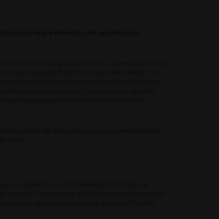
ción con el pie derecho con un delicioso
os, aniversarios, graduación, etc, sabemos que es la
odo nuestro agradecimiento y lo queremos hacer con
 la ocasión perfecta para tener tiempo de calidad con
a próxima fecha importante y haz que ese ser querido
 hacerlo que despertarlo sintiendo el olor de su
comendaciones de desayunos que seguramente harán
o el día.
rle que no sabemos por dónde empezar. Escoger el
aje amoroso, todos estos detalles hacen que su día sea
ho con dos de las cosas favoritas de todo el mundo: