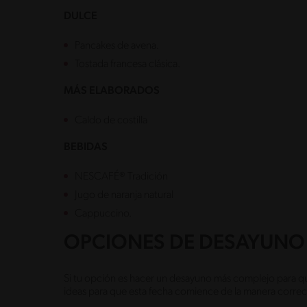
DULCE
Pancakes de avena.
Tostada francesa clásica.
MÁS ELABORADOS
Caldo de costilla
BEBIDAS
NESCAFÉ® Tradición
Jugo de naranja natural
Cappuccino.
OPCIONES DE DESAYUNO 
Si tu opción es hacer un desayuno más complejo para qu
ideas para que esta fecha comience de la manera correc