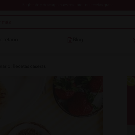
Registrate y descarga nuestros libros de recetas gratis
ecetario
Blog
inario: Recetas caseras