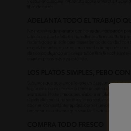
y esquivar cualquier imprevisto sobre la marcha, haciendo
libre de estrés.
ADELANTA TODO EL TRABAJO Q
No necesitas despertarte con horas de anticipación para 
cuenta de que te falta un ingrediente a la mitad de la pr
hacer algo agradable para pasar tiempo de calidad con t
muy elaborados, que requieran mucho tiempo de cocción 
de tiempo dejando una preparación lista la noche anterio
cuantos pasos más y ya esté listo.
LOS PLATOS SIMPLES, PERO CO
Sabemos que queremos llevarle un desayuno con el que s
lograr esto no es necesario tener un menú con platos el
avanzadas. No te preocupes, elabora un plato sencillo,
rápida eligiendo una receta que no requiera varias horas
cocinen con bastante rapidez, como huevos revueltos. Lle
temperatura ambiente que sean fáciles de armar, con un c
COMPRA TODO FRESCO