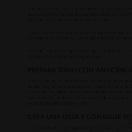
Durante la semana, el apuro del día a día, el desayuno p
quedamos listos. Así que, en esta fecha especial, nos t
los primeros momentos memorables del día.
El desayuno en la cama es una de las mejores formas de c
expresar reconocimiento y amor, haciendo que la mañan
A continuación, te compartimos algunos consejos de cóm
las mejores opciones para alegrar el día.
PREPARA TODO CON ANTICIPAC
El desayuno en la cama debe ser un gesto encantador para
demás integrantes. Un consejo es prepararse con antici
seleccionar un plato que se haya cocinado antes o que se
experimentar y probar nuevas recetas o de sorprender co
es una fecha para el ensayo y error.
CREA UNA LISTA Y CONSIGUE T
Compra todo lo que te haga falta la noche anterior, de 