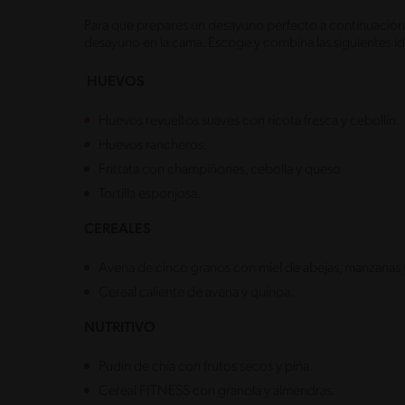
Para que prepares un desayuno perfecto a continuación,
desayuno en la cama. Escoge y combina las siguientes id
HUEVOS
Huevos revueltos suaves con ricota fresca y cebollín.
Huevos rancheros.
Frittata con champiñones, cebolla y queso
Tortilla esponjosa.
CEREALES
Avena de cinco granos con miel de abejas, manzanas 
Cereal caliente de avena y quinoa.
NUTRITIVO
Pudín de chía con frutos secos y piña.
Cereal FITNESS con granola y almendras.