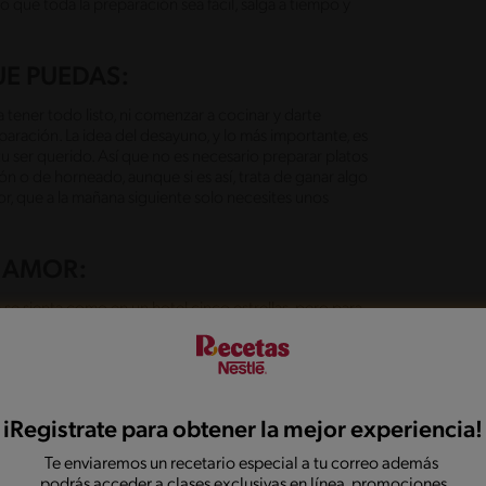
 que toda la preparación sea fácil, salga a tiempo y
UE PUEDAS:
tener todo listo, ni comenzar a cocinar y darte
eparación. La idea del desayuno, y lo más importante, es
u ser querido. Así que no es necesario preparar platos
o de horneado, aunque si es así, trata de ganar algo
r, que a la mañana siguiente solo necesites unos
N AMOR:
e sienta como en un hotel cinco estrellas, pero para
aborados que requieran varias horas y técnicas muy
 pero con mucho amor. Haz que la mañana sea aún más
 de horneado o cocción. Trata de elegir platos que se
na el resto de la bandeja con alimentos fríos o a
roissant, un parfait o un bowl con yogurt y frutas.
iRegistrate para obtener la mejor experiencia!
Te enviaremos un recetario especial a tu correo además
podrás acceder a clases exclusivas en línea, promociones