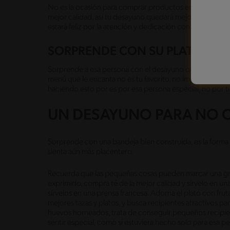
No es la ocasión para comprar productos en oferta, trat
mejor calidad, así tu desayuno quedará mejor presentado
estará feliz por la atención y dedicación con las que hicis
SORPRENDE CON SU PLATO FAV
Sorprende a esa persona con el desayuno que sabes que q
menú que le encanta no es tu favorito, no importa, comp
haciendo esto por es por esa persona especial, no por ti,
UN DESAYUNO PARA NO O
Sorprende con una bandeja bien construida, es la forma 
sienta aún más placentero.
Recuerda que las pequeñas cosas pueden marcar una gran 
exprimido, compra té de la mejor calidad y sírvelo en un
sírvelos en una prensa francesa. Adorna el plato con frutas 
mejores tazas y platos, y busca recipientes atractivos par
huevos horneados, trata de conseguir pequeños recipiente
sentir especial, como si estuviera hecho solo para esa p