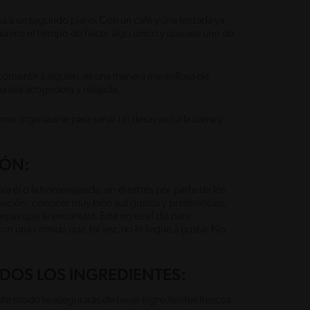
asa a un segundo plano. Con un café y una tostada ya
omamos el tiempo de hacer algo único y que sea uno de
onsentir a alguien, es una manera maravillosa de
a sea acogedora y relajada.
o organizarse para servir un desayuno a la cama y
IÓN:
 él o la homenajeada, sin el estrés por parte de los
pación: conocer muy bien sus gustos y preferencias,
pas que le encantará. Este no es el día para
n una comida que, tal vez, no le llegue a gustar. No
ODOS LOS INGREDIENTES:
este modo te asegurarás de tener ingredientes frescos