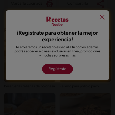
Marcarla cocinada
Compartirla
Recetas que te pueden interesar
iRegistrate para obtener la mejor
experiencia!
Te enviaremos un recetario especial a tu correo además
podrás acceder a clases exclusivas en línea, promociones
y muchas sorpresas más
Regístrate
Fácil
44'
Fácil
10'
Berenjenas rellenas de boloñesa
Relleno para pollo o pavo