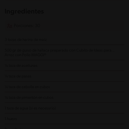
Ingredientes
Porciones: 30
3 tazas de harina de maíz
500 gr de guiso de hallaca preparado con Cubito de Ideas para...
Arroz con Pollo MAGGI®
¼ taza de aceitunas
¼ taza de pasas
¼ taza de cebolla en cubos
¼ taza de pimentón en cubos
1 taza de agua (si es necesario)
1 huevo