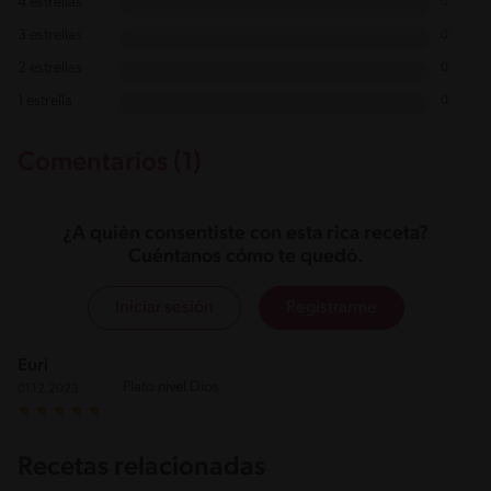
4 estrellas
0
3 estrellas
0
2 estrellas
0
1 estrella
0
Comentarios (1)
¿A quién consentiste con esta rica receta?
Cuéntanos cómo te quedó.
Iniciar sesión
Registrarme
Euri
Plato nivel Dios
01.12.2023
Recetas relacionadas