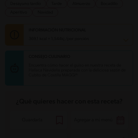
Desayuno tardío
Tarde
Almuerzo
Bocadillo
Aperitivo
Navidad
INFORMACIÓN NUTRICIONAL
369.1 kcal = 1,544kj /por porción
CONSEJO CULINARIO
Carbohidratos
15.8 g
Energía
369.1 kcal
Encuentra cómo hacer el guiso en nuestra receta de
Grasas
48.2 g
Hallaca Navideña preparada con la deliciosa sazón de
Fibra
2.1 g
Cubito de Costilla MAGGI®
Proteína
5.8 g
Grasas saturadas
18.7 g
Sodio
435.5 mg
Azúcares
2.1 g
¿Qué quieres hacer con esta receta?
Guardarla
Agregar a mi menú