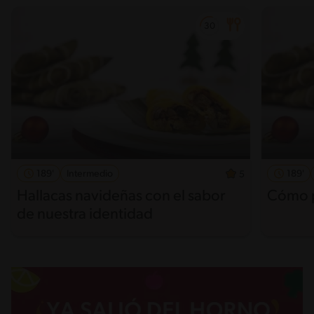
189'
Intermedio
189'
5
Hallacas navideñas con el sabor
Cómo p
de nuestra identidad