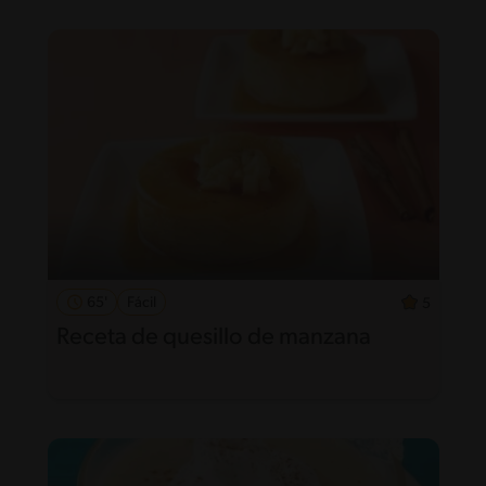
65'
Fácil
5
Receta de quesillo de manzana