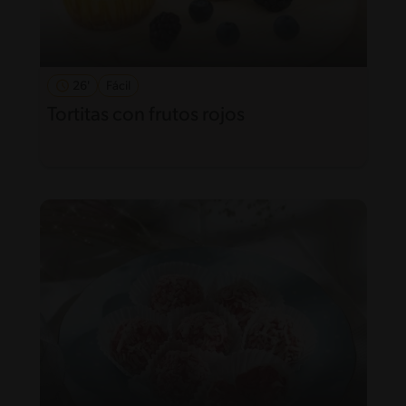
26'
Fácil
Tortitas con frutos rojos