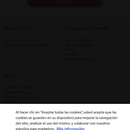
Ver más
Mapa del sitio
Categorias de recetas
Todas las recetas
Recetas Fáciles
Recetarios descargables
Recetas Rápidas
Pollo
Postres
Sopas y Cremas
Blog
Cocción y técnica
Ingredientes
Recetas Caseras
Trucos
Al hacer clic en “Aceptar todas las cookies”, usted acepta que las
cookies se guarden en su dispositivo para mejorar la navegación
del sitio, analizar el uso del mismo, y colaborar con nuestros
estudios para marketing.
Más información