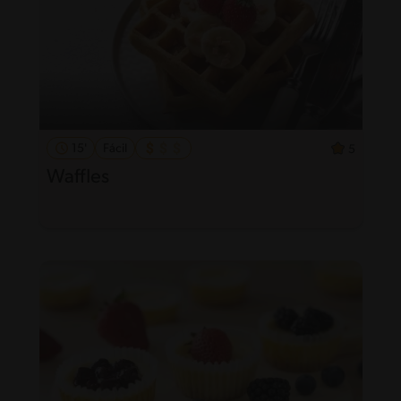
15'
Fácil
5
Waffles