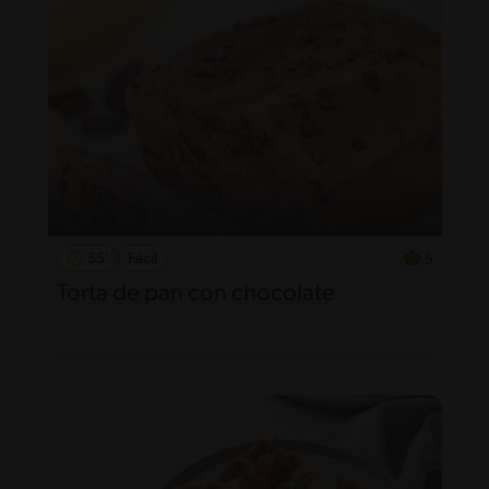
55'
Fácil
5
Torta de pan con chocolate