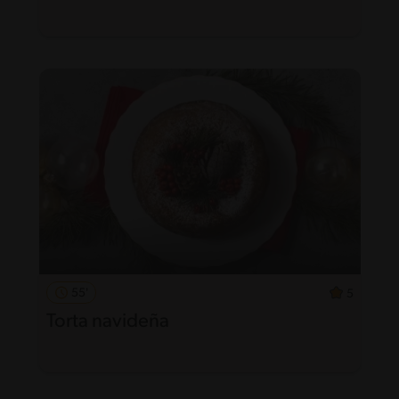
55'
5
Torta navideña