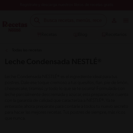
Registrate y descarga nuestros libros de recetas gratis
Recetas
Blog
Recetarios
Todas las recetas
Leche Condensada NESTLÉ®
Leche Condensada NESTLÉ® es el ingrediente ideal para tus
postres. Dale ese toque cremoso a tus quesillos, flan, pie de limón,
cheesecake, tiramisú ¡y todo lo que se te ocurra! Formulada con
leche parcialmente descremada y azúcar, esta preparación cuenta
con la garantía de calidad que caracteriza a NESTLÉ®. Ya te
enteraste, ahora prepárate para contarle a todos tu nuevo secreto
para hacer las mejores recetas. Tus postres de siempre, más ricos
que nunca.