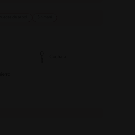
 nueces de árbol
Sin maní
Cuchara
hierro