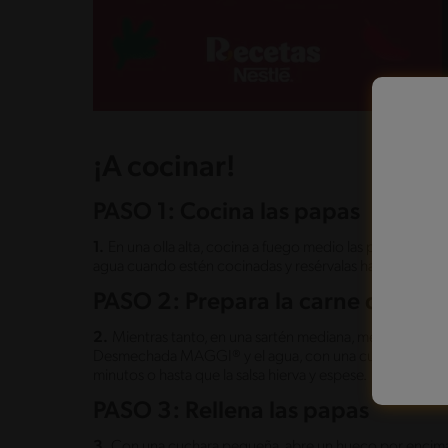
¡A cocinar!
PASO 1: Cocina las papas
1.
En una olla alta, cocina a fuego medio las papas con a
agua cuando estén cocinadas y resérvalas hasta el mome
PASO 2: Prepara la carne desme
2.
Mientras tanto, en una sartén mediana, mezcla la carn
Desmechada MAGGI® y el agua, con una cuchara mezcla 
minutos o hasta que la salsa hierva y espese.
PASO 3: Rellena las papas
3.
Con una cuchara pequeña, abre un hueco por encima d