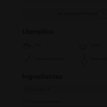
Sin
No incluido en la receta
Utensilios
Olla
Sartén
Cuchara de cocinar
Sartén de 
Ingredientes
Porciones: 4
500 g de papas medianas