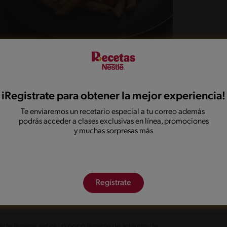
iRegistrate para obtener la mejor experiencia!
Te enviaremos un recetario especial a tu correo además
podrás acceder a clases exclusivas en línea, promociones
bundante agua hasta que estén cocidas, retira del
y muchas sorpresas más
nto de usar.
chada
e de cerdo con la Base Salsa
bien pntegrar los ingredientes; cocina por 5
Regístrate
e la papa, retira un poco la parte de adentro de