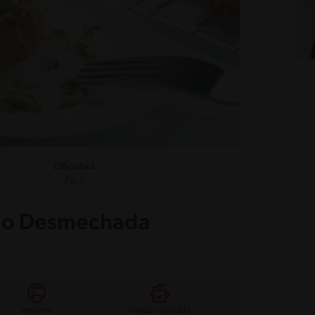
Dificultad
Fácil
rdo Desmechada
Imprimir
Marcar cocinada