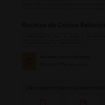
la papa; rellena con la carne desmechada, encima decora
terminar con todas las papas. Si quieres puedes agrega
Recetas de Cocina Relaci
Plato principal
Local
Amigos
Sin nueces d
Fuente de proteina
Alto en proteínas
INFORMACIÓN NUTRICIONAL
208 kcal = 870kj /por porción
Carbohidratos
19.4 g
Energía
208 kcal
¿Qué quieres hacer con esta receta
Grasas
7.4 g
Fibra
1.7 g
Proteína
15.5 g
Grasas saturadas
2 g