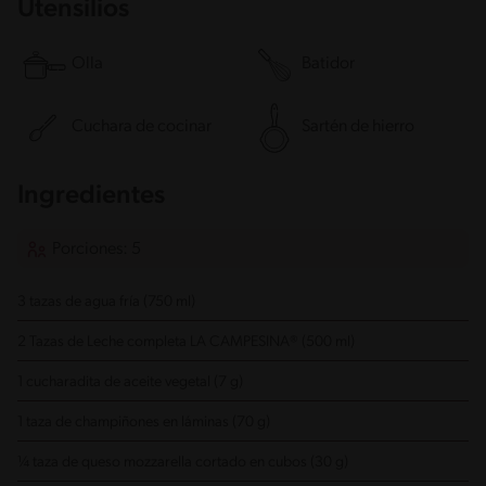
Utensilios
Olla
Batidor
Cuchara de cocinar
Sartén de hierro
Ingredientes
Porciones: 5
3 tazas de agua fría (750 ml)
2 Tazas de Leche completa LA CAMPESINA® (500 ml)
1 cucharadita de aceite vegetal (7 g)
1 taza de champiñones en láminas (70 g)
¼ taza de queso mozzarella cortado en cubos (30 g)