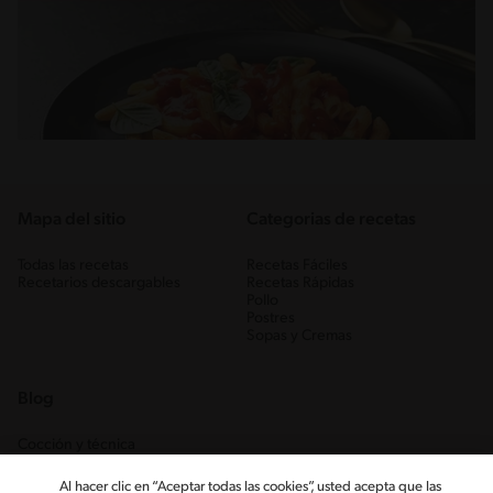
Mapa del sitio
Categorias de recetas
Todas las recetas
Recetas Fáciles
Recetarios descargables
Recetas Rápidas
Pollo
Postres
Sopas y Cremas
Blog
Cocción y técnica
Ingredientes
Recetas Caseras
Al hacer clic en “Aceptar todas las cookies”, usted acepta que las