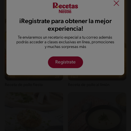
iRegistrate para obtener la mejor
Recetas que te pueden interesar
experiencia!
Te enviaremos un recetario especial a tu correo además
podrás acceder a clases exclusivas en línea, promociones
y muchas sorpresas más
Regístrate
Fácil
29'
Fácil
41'
Receta de pollo fiesta
Receta de pollo al limón