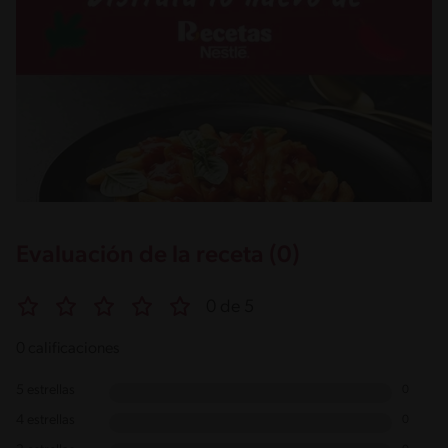
Evaluación de la receta (0)
0 de 5
0 calificaciones
5 estrellas
0
4 estrellas
0