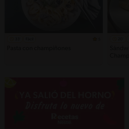
33'
Fácil
20'
5
Pasta con champiñones
Sándwi
Champ