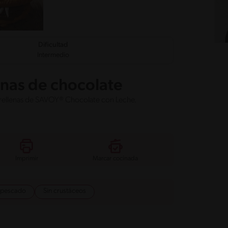
Dificultad
Intermedio
enas de chocolate
s rellenas de SAVOY® Chocolate con Leche.
Imprimir
Marcar cocinada
 pescado
Sin crustáceos