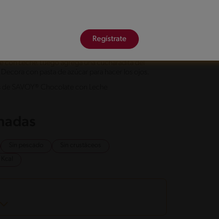
er una mezcla cremosa. Agrega poco a poco las
descremada. Bate y amasa hasta conseguir una
culos. Coloca en una bandeja para hornear, con
Regístrate
 por 15 min a 345°C o 650°F. Deja enfriar.
e con Leche. Luego agrega una cucharadita del
. Decora con pasta de azúcar para hacer los ojos.
enas de SAVOY® Chocolate con Leche
onadas
Sin pescado
Sin crustáceos
 Kcal