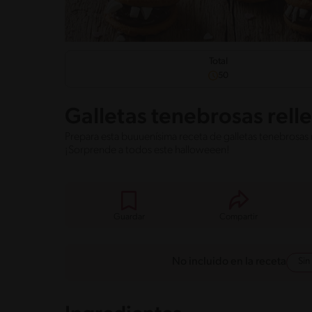
Total
50
Galletas tenebrosas rell
Prepara esta buuuenísima receta de galletas tenebrosa
¡Sorprende a todos este halloweeen!
Guardar
Compartir
Sin
No incluido en la receta