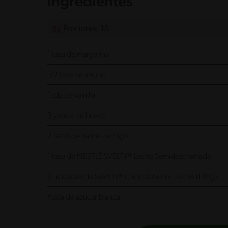
Ingredientes
Porciones: 15
1 taza de margarina
1/2 taza de azúcar
1cda de vainilla
3 yemas de huevo
2 tazas de harina de trigo
1 taza de NESTLÉ SVELTY® Leche Semidescremada
2 unidades de SAVOY® Chocolate con Leche (130g)
Pasta de azúcar blanca