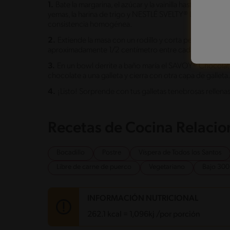
1.
Bate la margarina, el azúcar y la vainilla hasta obten
yemas, la harina de trigo y NESTLÉ SVELTY® Leche Semi
consistencia homogénea.
2.
Extiende la masa con un rodillo y corta pequeños cír
aproximadamente 1/2 centímetro entre cada una. Hornea
3.
En un bowl derrite a baño maría el SAVOY® Chocolat
chocolate a una galleta y cierra con otra capa de galleta
4.
¡Listo! Sorprende con tus galletas tenebrosas rell
Recetas de Cocina Relaci
Bocadillo
Postre
Víspera de Todos los Santos
Libre de carne de puerco
Vegetariano
Bajo 300
INFORMACIÓN NUTRICIONAL
262.1 kcal = 1,096kj /por porción