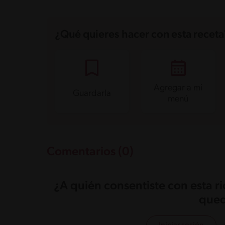
Carbohidratos
25.6 g
Energía
262.1 kcal
¿Qué quieres hacer con esta receta
Grasas
16 g
Fibra
0.6 g
Proteína
3.5 g
Grasas saturadas
4.5 g
Sodio
116 mg
Agregar a mi
Guardarla
menú
Comentarios (0)
¿A quién consentiste con esta r
qued