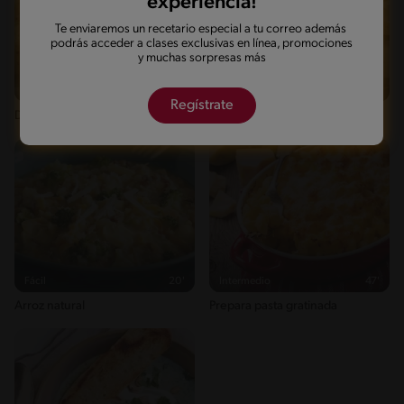
experiencia!
Te enviaremos un recetario especial a tu correo además
podrás acceder a clases exclusivas en línea, promociones
y muchas sorpresas más
Fácil
43'
Fácil
25'
Regístrate
Deditos de queso
Sopa de queso
Fácil
20'
Intermedio
47'
Arroz natural
Prepara pasta gratinada