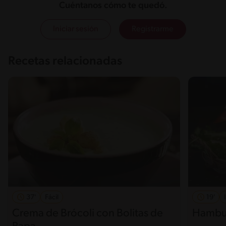
Cuéntanos cómo te quedó.
Iniciar sesión
Registrarme
Recetas relacionadas
37'
Fácil
19'
Crema de Brócoli con Bolitas de
Hambur