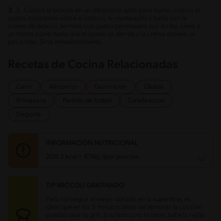
3.
3. Coloca el brócoli en un refractario apto para horno, coloca el
queso mozzarella sobre el brócoli, la mantequilla y baña con la
crema de brócoli, termina con queso parmesano por arriba. Lleva a
un horno suave hasta que el queso se derrita y la crema espese un
poco más. Sirve inmediatamente.
Recetas de Cocina Relacionadas
Cena
Almuerzo
Guarnición
Global
Primavera
Partido de fútbol
Celebracion
Deporte
INFORMACIÓN NUTRICIONAL
209.3 kcal = 874kj /por porción
TIP BRÓCOLI GRATINADO
Carbohidratos
15.8 g
Energía
209.3 kcal
Para conseguir el mejor dorado en la superficie, es
Grasas
13.3 g
ideal que en los 5 minutos antes de terminar la cocción
Fibra
1.7 g
puedas usar tu grill. Si tu horno no lo tiene, sube la rejilla
Proteína
8.4 g