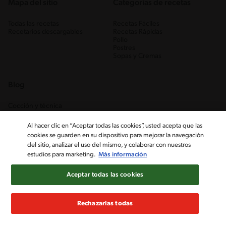
Mapa del sitio
Categorias de recetas
Todas las recetas
Recetas Fáciles
Recetarios descargables
Recetas Rápidas
Pollo
Postres
Sopas y Cremas
Blog
Cocción y técnica
Ingredientes
Recetas Caseras
Al hacer clic en “Aceptar todas las cookies”, usted acepta que las
Trucos
cookies se guarden en su dispositivo para mejorar la navegación
del sitio, analizar el uso del mismo, y colaborar con nuestros
estudios para marketing.
Más información
Aceptar todas las cookies
Rechazarlas todas
Nestlé Venezuela, S.A. RIF J-00012926-6 ©2019, Nestlé. Marcas
registradas por Société des Produits Nestlé, S.A. Vevey (Suiza)