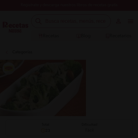
Registrate y descarga nuestros libros de recetas gratis
Recetas
Blog
Recetarios
Categorías
Total
Dificultad
Fácil
23