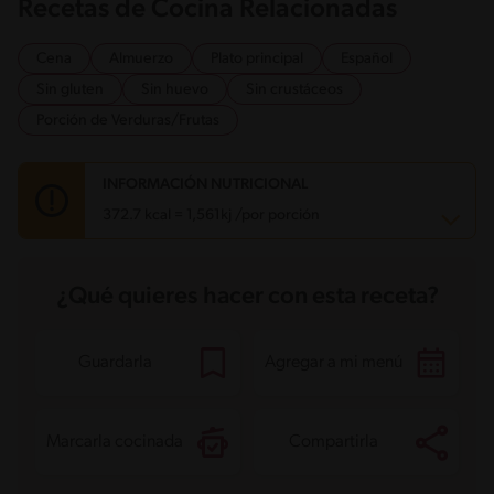
Recetas de Cocina Relacionadas
Cena
Almuerzo
Plato principal
Español
Sin gluten
Sin huevo
Sin crustáceos
Porción de Verduras/Frutas
INFORMACIÓN NUTRICIONAL
372.7 kcal = 1,561kj /por porción
Carbohidratos
24.2 g
¿Qué quieres hacer con esta receta?
Energía
372.7 kcal
Grasas
20 g
Fibra
6.8 g
Proteína
26.6 g
Guardarla
Agregar a mi menú
Grasas saturadas
2.6 g
Sodio
1114.3 mg
Azúcares
7 g
Marcarla cocinada
Compartirla