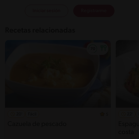
Iniciar sesión
Registrarme
Recetas relacionadas
20'
Fácil
22'
5
Cazuela de pescado
Espague
costa