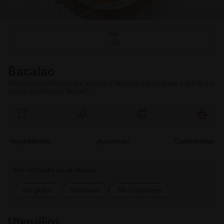
Total
62
Bacalao
Prepara este delicioso Bacalao para Navidad o Año Nuevo y deleita a tu
familia con Recetas Nestlé®.
Ingredientes
¡A cocinar!
Comentarios
No incluido en la receta
Sin gluten
Sin huevo
Sin crustáceos
Utensilios