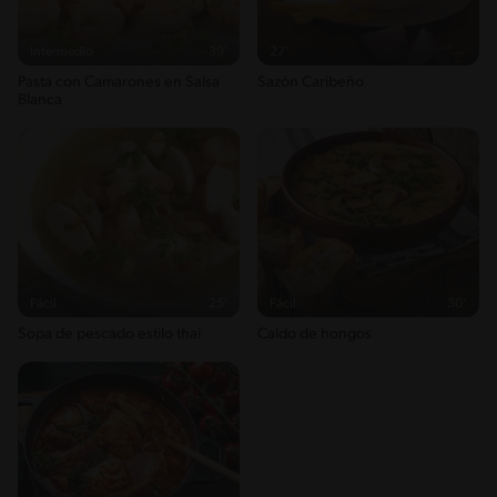
Energykilocalories
372g / 18%
Intermedio
39'
27'
Saturedfat
Pasta con Camarones en Salsa
Sazón Caribeño
2g / 0%
Blanca
Sugar
6g / 0%
Sodio
1114g / 0%
Salt
2.7g / %
Fácil
25'
Fácil
30'
Sopa de pescado estilo thai
Caldo de hongos