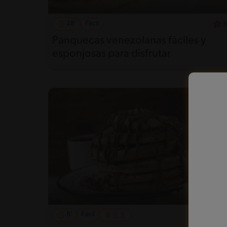
28'
Fácil
5
Panquecas venezolanas fáciles y
esponjosas para disfrutar
8'
Fácil
5