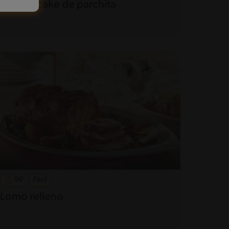
Cheesecake de parchita
96'
Fácil
Lomo relleno