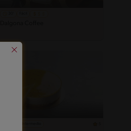
30'
Fácil
Dalgona Coffee
200'
Intermedio
5