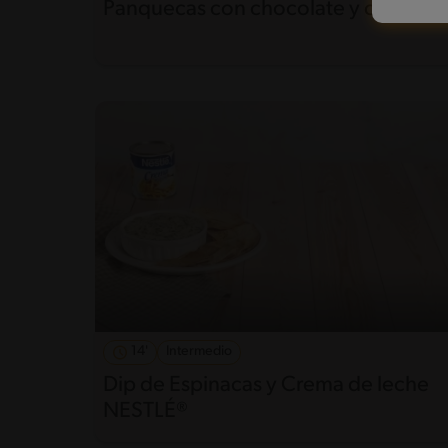
Panquecas con chocolate y cambur
14'
Intermedio
Dip de Espinacas y Crema de leche
NESTLÉ®