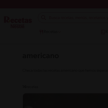
Recetas
R
americano
Checa todas las recetas americano que hemos separado
16
recetas