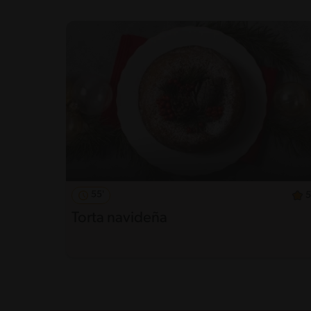
55'
5
Torta navideña