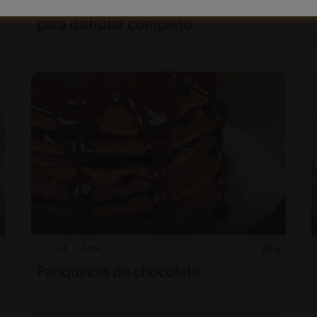
Sándwich de pernil con sabor criollo
para disfrutar completo
13'
Fácil
5
Panquecas de chocolate